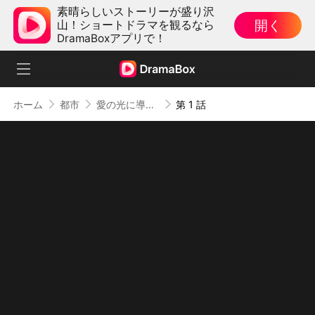
素晴らしいストーリーが盛り沢
開く
山！ショートドラマを観るなら
DramaBoxアプリで！
ホーム
都市
愛の光に導かれて
第 1 話