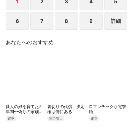
1
2
3
4
5
6
7
8
9
詳細
あなたへのおすすめ
愛人の娘を育てた7
裏切りの代償、決定
ロマンチックな電撃
年間〜偽りの家族を
権は俺にある
婚
捨てる財閥令嬢〜
都市
実力隠し
都市
（吹き替え）