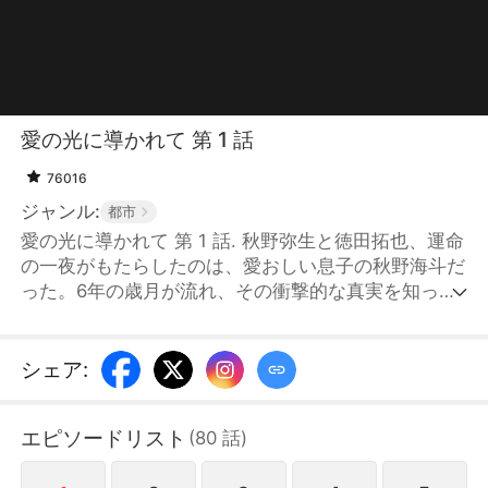
愛の光に導かれて 第 1 話
76016
ジャンル:
都市
愛の光に導かれて 第 1 話. 秋野弥生と徳田拓也、運命
の一夜がもたらしたのは、愛おしい息子の秋野海斗だ
った。6年の歳月が流れ、その衝撃的な真実を知った
拓也は海斗を見つけるために行動を起こす。徳田グル
ープで働く弥生との偶然の再会が、かつての炎を再び
燃やし始める。二人の間に再び芽生えた情熱は、やが
シェア
:
て強い絆へと変わる。海斗が徳田家に認められると、
彼らの家族は完全な姿を取り戻し、弥生は夢にも思わ
エピソードリスト
(
80
話
)
なかった幸福な生活を手に入れる。