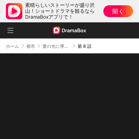
素晴らしいストーリーが盛り沢
開く
山！ショートドラマを観るなら
DramaBoxアプリで！
ホーム
都市
愛の光に導かれて
第 8 話