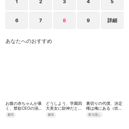
1
2
3
4
5
6
7
8
9
詳細
あなたへのおすすめ
お腹の赤ちゃんが暴
どうしよう、学園四
裏切りの代償、決定
く、禁欲CEOの溺愛
大美女に財神だとバ
権は俺にある（吹き
本性（吹き替え）
レました
替え）
都市
都市
実力隠し