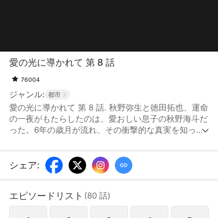
愛の光に導かれて 第 8 話
76004
ジャンル:
都市
愛の光に導かれて 第 8 話. 秋野弥生と徳田拓也、運命
の一夜がもたらしたのは、愛おしい息子の秋野海斗だ
った。6年の歳月が流れ、その衝撃的な真実を知った
拓也は海斗を見つけるために行動を起こす。徳田グル
ープで働く弥生との偶然の再会が、かつての炎を再び
燃やし始める。二人の間に再び芽生えた情熱は、やが
シェア
:
て強い絆へと変わる。海斗が徳田家に認められると、
彼らの家族は完全な姿を取り戻し、弥生は夢にも思わ
エピソードリスト
(
80
話
)
なかった幸福な生活を手に入れる。