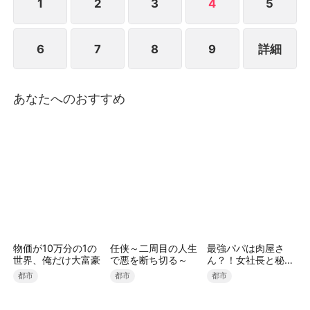
1
2
3
4
5
6
7
8
9
詳細
あなたへのおすすめ
物価が10万分の1の
任侠～二周目の人生
最強パパは肉屋さ
世界、俺だけ大富豪
で悪を断ち切る～
ん？！女社長と秘密
の娘を溺愛中（吹き
都市
都市
都市
替え）