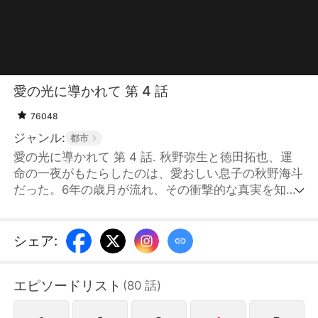
愛の光に導かれて 第 4 話
76048
ジャンル:
都市
愛の光に導かれて 第 4 話. 秋野弥生と徳田拓也、運
命の一夜がもたらしたのは、愛おしい息子の秋野海斗
だった。6年の歳月が流れ、その衝撃的な真実を知っ
た拓也は海斗を見つけるために行動を起こす。徳田グ
ループで働く弥生との偶然の再会が、かつての炎を再
び燃やし始める。二人の間に再び芽生えた情熱は、や
シェア
:
がて強い絆へと変わる。海斗が徳田家に認められる
と、彼らの家族は完全な姿を取り戻し、弥生は夢にも
エピソードリスト
(
80
話
)
思わなかった幸福な生活を手に入れる。