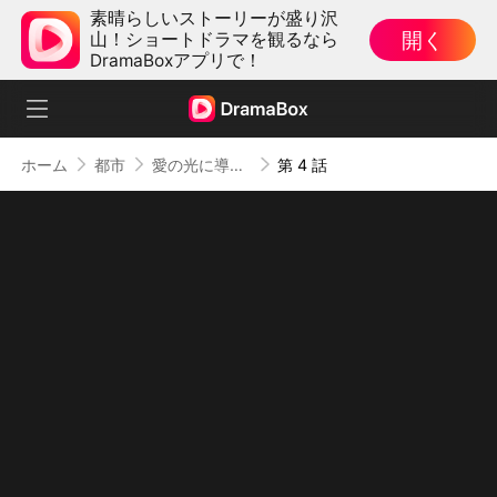
素晴らしいストーリーが盛り沢
開く
山！ショートドラマを観るなら
DramaBoxアプリで！
ホーム
都市
愛の光に導かれて
第 4 話