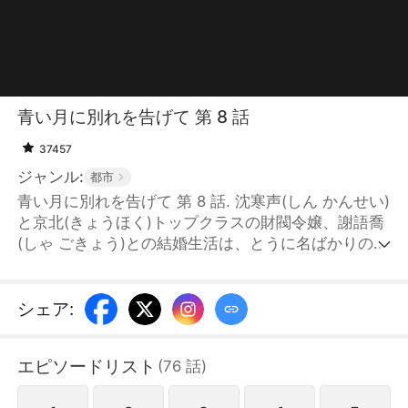
青い月に別れを告げて 第 8 話
37457
ジャンル:
都市
青い月に別れを告げて 第 8 話. 沈寒声(しん かんせい)
と京北(きょうほく)トップクラスの財閥令嬢、謝語喬
(しゃ ごきょう)との結婚生活は、とうに名ばかりのも
のとなっていた。当初は苦しみもがいていた沈寒声も
やがて気力を失い、優しく癒やしてくれる程青檸(て
い せいねい)と出会ったことで、ついに結婚生活に終
シェア
:
止符を打つことを決意する。彼が離婚協議書を差し出
した時、謝語喬はその内容すらろくに聞かずにサイン
エピソードリスト
(
76
話
)
してしまう。一ヶ月後の冷静期間が過ぎ、ようやく彼
女はこの結婚が完全に終わったことを悟った。その