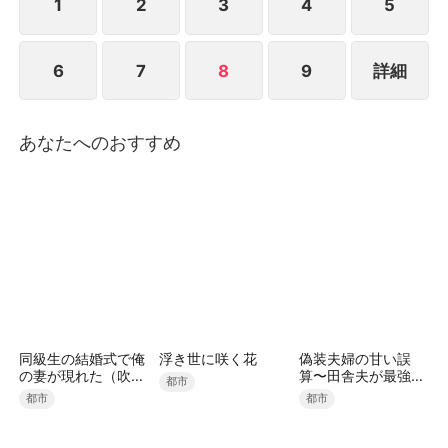
頃、沈寒声はとっくに荷物をまとめ、振り返ることな
1
2
3
4
5
く家を去り、新たな人生を迎えようとしていた。
6
7
8
9
詳細
あなたへのおすすめ
同級生の結婚式で俺
浮き世に咲く花
偽装夫婦の甘い誤
の妻が現れた（吹き
算〜田舎夫が最強す
都市
替え）
ぎた〜（吹き替え）
都市
都市