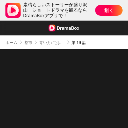
素晴らしいストーリーが盛り沢
開く
山！ショートドラマを観るなら
DramaBoxアプリで！
ホーム
都市
青い月に別れを告げて
第 19 話