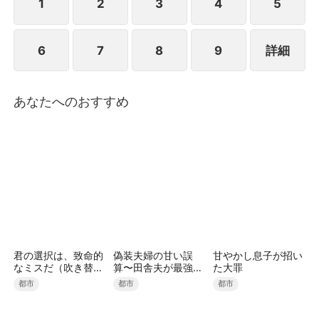
頃、沈寒声はとっくに荷物をまとめ、振り返ることな
1
2
3
4
5
く家を去り、新たな人生を迎えようとしていた。
6
7
8
9
詳細
あなたへのおすすめ
君の選択は、致命的
偽装夫婦の甘い誤
甘やかし息子が招い
なミスだ（吹き替
算〜田舎夫が最強す
た大罪
え）
ぎた〜（吹き替え）
都市
都市
都市