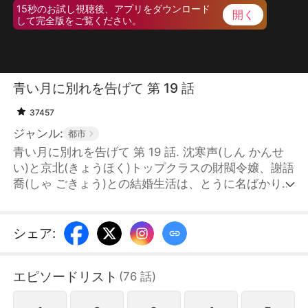
15秒のお試し視聴後、アプリをダウンロード
開く
して完全版をご覧ください。
青い月に別れを告げて 第 19 話
37457
ジャンル:
都市
青い月に別れを告げて 第 19 話. 沈寒声(しん かんせ
い)と京北(きょうほく)トップクラスの財閥令嬢、謝語
喬(しゃ ごきょう)との結婚生活は、とうに名ばかりの
ものとなっていた。当初は苦しみもがいていた沈寒声
もやがて気力を失い、優しく癒やしてくれる程青檸
(てい せいねい)と出会ったことで、ついに結婚生活に
シェア
:
終止符を打つことを決意する。彼が離婚協議書を差し
出した時、謝語喬はその内容すらろくに聞かずにサイ
エピソードリスト
(
76
話
)
ンしてしまう。一ヶ月後の冷静期間が過ぎ、ようやく
彼女はこの結婚が完全に終わったことを悟った。その