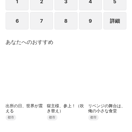
頃、沈寒声はとっくに荷物をまとめ、振り返ることな
1
2
3
4
5
く家を去り、新たな人生を迎えようとしていた。
6
7
8
9
詳細
あなたへのおすすめ
出所の日、世界が震
獄主様、参上！（吹
リベンジの舞台は、
える
き替え）
俺の小さな食堂
都市
都市
都市