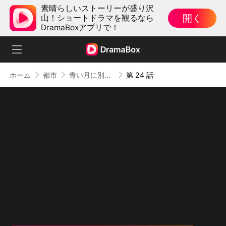
素晴らしいストーリーが盛り沢
開く
山！ショートドラマを観るなら
DramaBoxアプリで！
ホーム
都市
青い月に別れを告げて
第 24 話