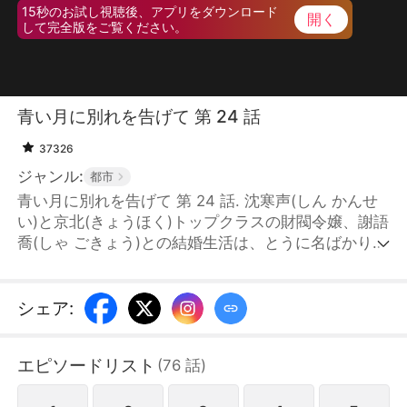
15秒のお試し視聴後、アプリをダウンロード
開く
して完全版をご覧ください。
青い月に別れを告げて 第 24 話
37326
ジャンル:
都市
青い月に別れを告げて 第 24 話. 沈寒声(しん かんせ
い)と京北(きょうほく)トップクラスの財閥令嬢、謝語
喬(しゃ ごきょう)との結婚生活は、とうに名ばかりの
ものとなっていた。当初は苦しみもがいていた沈寒声
もやがて気力を失い、優しく癒やしてくれる程青檸
(てい せいねい)と出会ったことで、ついに結婚生活に
シェア
:
終止符を打つことを決意する。彼が離婚協議書を差し
出した時、謝語喬はその内容すらろくに聞かずにサイ
エピソードリスト
(
76
話
)
ンしてしまう。一ヶ月後の冷静期間が過ぎ、ようやく
彼女はこの結婚が完全に終わったことを悟った。その