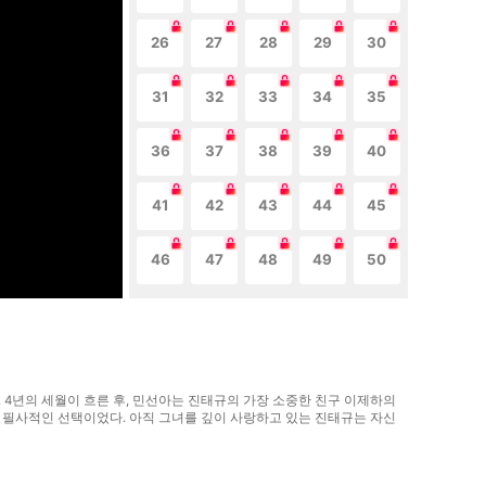
26
27
28
29
30
31
32
33
34
35
36
37
38
39
40
41
42
43
44
45
46
47
48
49
50
. 4년의 세월이 흐른 후, 민선아는 진태규의 가장 소중한 친구 이제하의
의 필사적인 선택이었다. 아직 그녀를 깊이 사랑하고 있는 진태규는 자신