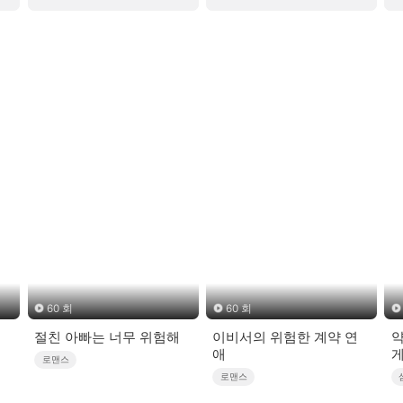
60 회
60 회
절친 아빠는 너무 위험해
이비서의 위험한 계약 연
약
애
게
로맨스
로맨스