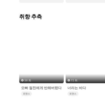
취향 추측
56 회
72 회
오빠 절친에게 반해버렸다
너라는 바다
로맨스
로맨스