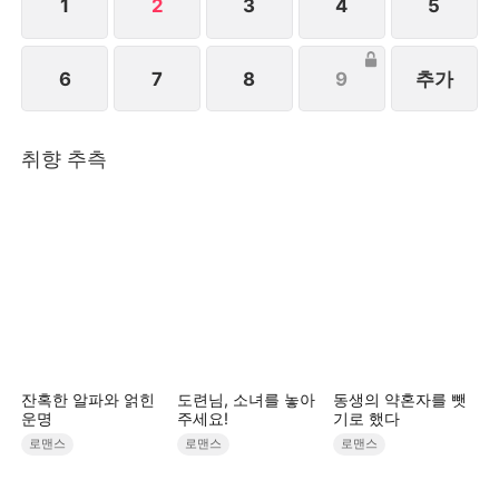
겪으며 진정한 자신으로 성장해 간다.
1
2
3
4
5
[STORYMATRIX PTE.LTD]
6
7
8
9
추가
취향 추측
잔혹한 알파와 얽힌
도련님, 소녀를 놓아
동생의 약혼자를 뺏
운명
주세요!
기로 했다
로맨스
로맨스
로맨스