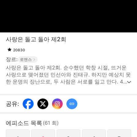
사랑은 돌고 돌아 제2회
20830
장르:
로맨스
사랑은 돌고 돌아 제2회. 순수했던 학창 시절, 뜨거운
사랑으로 맺어졌던 민선아와 진태규. 하지만 예상치 못
한 운명의 장난으로, 두 사람은 서로를 잃고 만다. 4년
의 세월이 흐른 후, 민선아는 진태규의 가장 소중한 친
구 이제하의 연인이 되어 있었다. 갑자기 돌아온 진태
규로 인해 세 사람은 숨 막히는 삼각관계 속으로 빠져
공유
:
들게 된다. 아버지를 구하기 위해 권력과 맞서 싸우는
민선아의 필사적인 선택이었다. 아직 그녀를 깊이 사랑
에피소드 목록
(
61
회
)
하고 있는 진태규는 자신의 모든 것을 걸고 그녀를 돕
는다. 결국 민선아, 진태규, 이제하 모두 각자의 아픔을