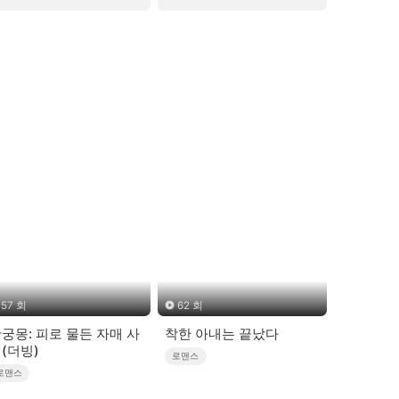
57 회
62 회
궁몽: 피로 물든 자매 사
착한 아내는 끝났다
(더빙)
로맨스
로맨스