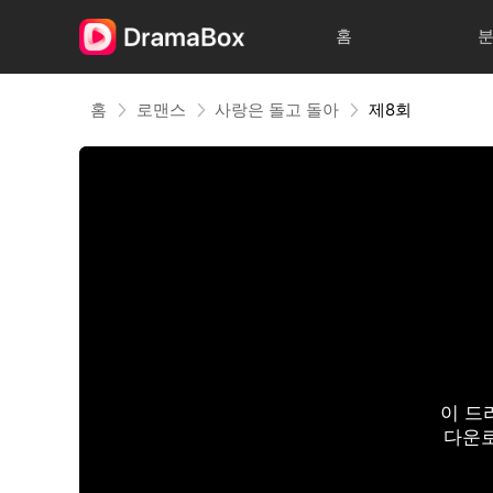
홈
홈
로맨스
사랑은 돌고 돌아
제8회
이 드
다운로