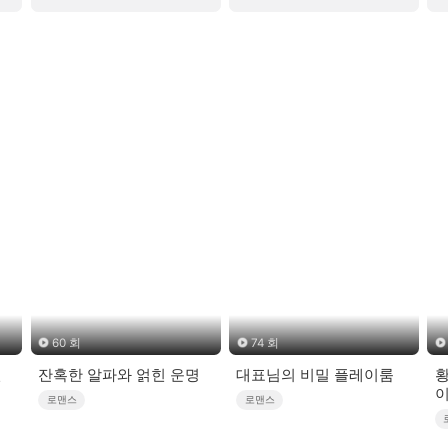
60 회
74 회
신
잔혹한 알파와 얽힌 운명
대표님의 비밀 플레이룸
황
이
로맨스
로맨스