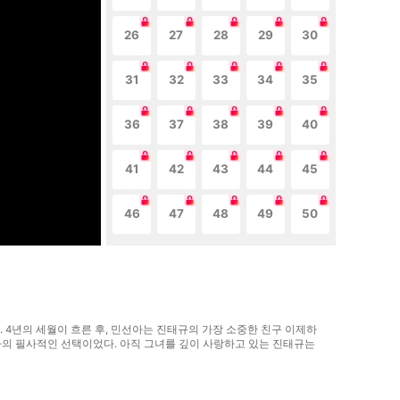
26
27
28
29
30
31
32
33
34
35
36
37
38
39
40
41
42
43
44
45
46
47
48
49
50
. 4년의 세월이 흐른 후, 민선아는 진태규의 가장 소중한 친구 이제하
아의 필사적인 선택이었다. 아직 그녀를 깊이 사랑하고 있는 진태규는