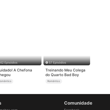
62 Episódios
57 Episódios
uidado! A Chefona
Treinando Meu Colega
hegou
do Quarto Bad Boy
Romântico
Romântico
s
Comunidade
amabox.com
Facebook