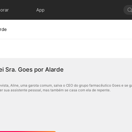
lorar
App
arde
i Sra. Goes por Alarde
evista, Aline, uma garota comum, salva o CEO do grupo farmacêutico Goes e se g
er sua assistente pessoal, mas também se casa com ela de repente.