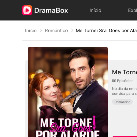
Início
Exp
Início
Romântico
Me Tornei Sra. Goes por Al
Me Torne
59
Episódios
No dia da entr
convida para s
Romântico