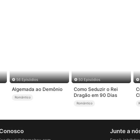
56 Episódios
50 Episódios
Algemada ao Demônio
Como Seduzir o Rei
C
Dragão em 90 Dias
C
Romântico
Romântico
 Conosco
Junte a nó
feedback@dramabox.com
Email
:
job@dr