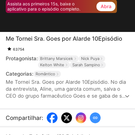
Assista aos primeiros 15s, baixe o
Abra
aplicativo para o episódio completo.
Me Tornei Sra. Goes por Alarde 10Episódio
63754
Protagonista:
Brittany Marsicek
Nick Puya
Kelton White
Sarah Sampino
Categorias:
Romântico
Me Tornei Sra. Goes por Alarde 10Episódio. No dia
da entrevista, Aline, uma garota comum, salva o
CEO do grupo farmacêutico Goes e se gaba de ser
a noiva dele. Para sua surpresa, o CEO não apenas
a convida para ser sua assistente pessoal, mas
também se casa com ela de repente.
Compartilhar
: