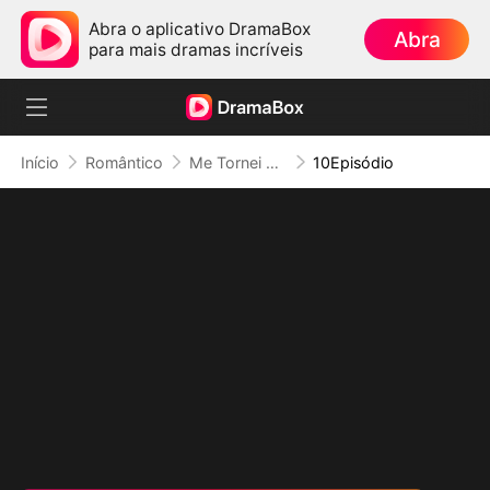
Abra o aplicativo DramaBox
Abra
para mais dramas incríveis
Início
Romântico
Me Tornei Sra. Goes por Alarde
10Episódio