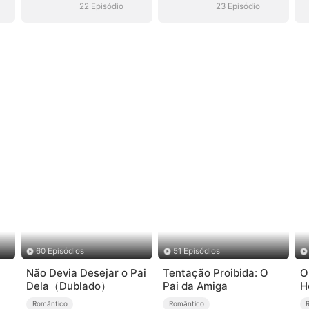
22 Episódio
23 Episódio
60 Episódios
51 Episódios
Não Devia Desejar o Pai
Tentação Proibida: O
O
Dela（Dublado）
Pai da Amiga
H
Romântico
Romântico