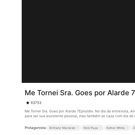
Me Tornei Sra. Goes por Alarde 
63753
Me Tornei Sra. Goes por Alarde 7Episódio. No dia da entrevista, 
para ser sua assistente pessoal, mas também se casa com ela de 
Protagonista:
Brittany Marsicek
Nick Puya
Kelton White