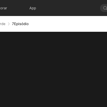
lorar
App
arde
7Episódio