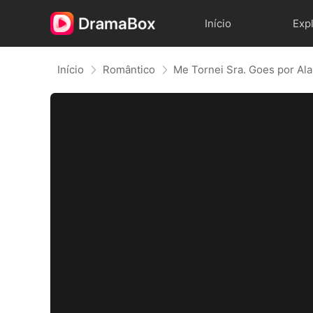
Início
Exp
Início
Romântico
Me Tornei Sra. Goes por Al