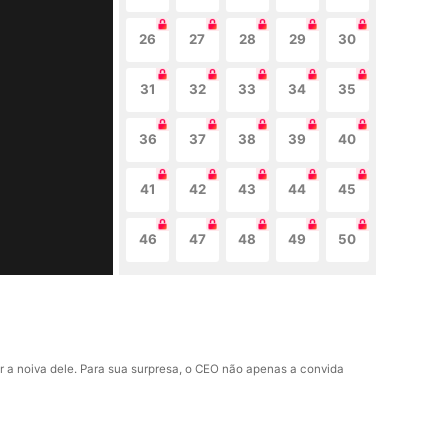
26
27
28
29
30
31
32
33
34
35
36
37
38
39
40
41
42
43
44
45
46
47
48
49
50
r a noiva dele. Para sua surpresa, o CEO não apenas a convida