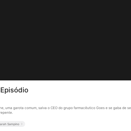
7Episódio
Aline, uma garota comum, salva o CEO do grupo farmacêutico Goes e se gaba de se
repente.
Sarah Sampino