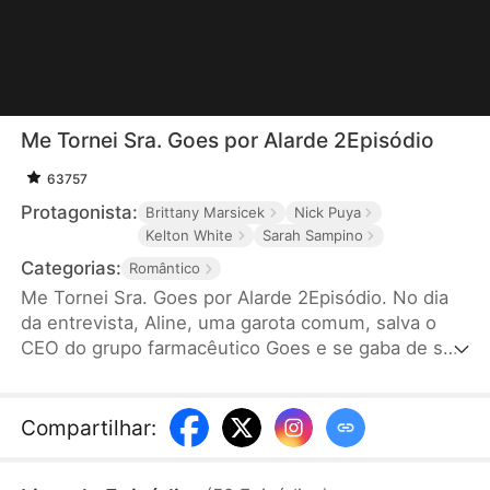
Me Tornei Sra. Goes por Alarde 2Episódio
63757
Protagonista:
Brittany Marsicek
Nick Puya
Kelton White
Sarah Sampino
Categorias:
Romântico
Me Tornei Sra. Goes por Alarde 2Episódio. No dia
da entrevista, Aline, uma garota comum, salva o
CEO do grupo farmacêutico Goes e se gaba de ser
a noiva dele. Para sua surpresa, o CEO não apenas
a convida para ser sua assistente pessoal, mas
também se casa com ela de repente.
Compartilhar
: