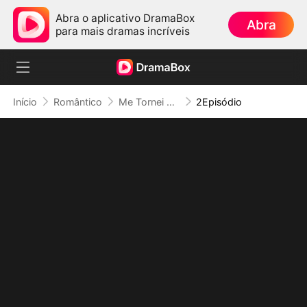
Abra o aplicativo DramaBox
Abra
para mais dramas incríveis
Início
Romântico
Me Tornei Sra. Goes por Alarde
2Episódio