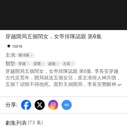
穿越開局五個閨女，女帝排隊認親 第6集
12076
主演:
陳沛蘇
類型:
穿越
逆襲
超能
古裝
穿越開局五個閨女，女帝排隊認親 第6集. 李長安穿越
古代災荒年，開局就送五個女兒，原主渣得人神共憤，
五個丫頭恨不得他死。面對天崩開局，李長安覺醒神級
抽獎系統，靠積攢女兒愛心值，兌換物資，於是李長安
帶着五個女兒在古代過起了舒舒服服的小日子。不成
想，有一天，五個女兒的孃親們陸陸續續的尋了過來，
分享
:
而且每個都大有來頭！
劇集列表
(
73
集
)