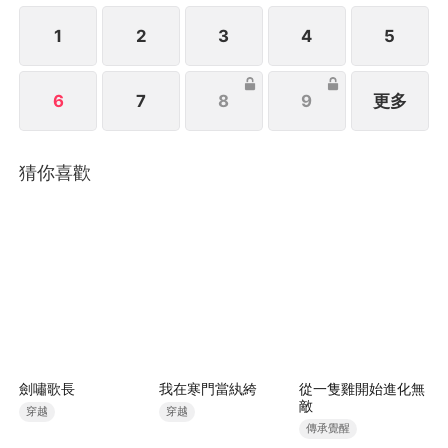
1
2
3
4
5
6
7
8
9
更多
猜你喜歡
劍嘯歌長
我在寒門當紈絝
從一隻雞開始進化無
敵
穿越
穿越
傳承覺醒