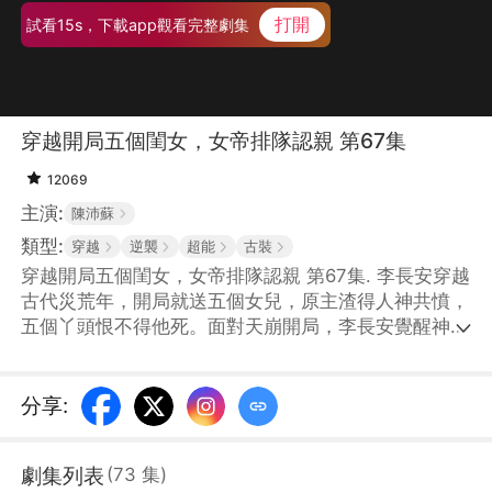
打開
試看15s，下載app觀看完整劇集
穿越開局五個閨女，女帝排隊認親 第67集
12069
主演:
陳沛蘇
類型:
穿越
逆襲
超能
古裝
穿越開局五個閨女，女帝排隊認親 第67集. 李長安穿越
古代災荒年，開局就送五個女兒，原主渣得人神共憤，
五個丫頭恨不得他死。面對天崩開局，李長安覺醒神級
抽獎系統，靠積攢女兒愛心值，兌換物資，於是李長安
帶着五個女兒在古代過起了舒舒服服的小日子。不成
想，有一天，五個女兒的孃親們陸陸續續的尋了過來，
分享
:
而且每個都大有來頭！
劇集列表
(
73
集
)