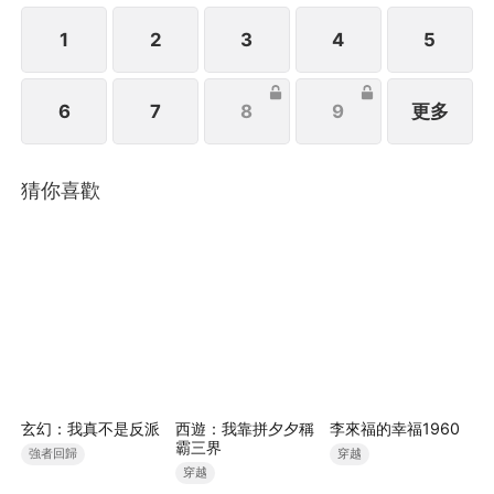
1
2
3
4
5
6
7
8
9
更多
猜你喜歡
玄幻：我真不是反派
西遊：我靠拼夕夕稱
李來福的幸福1960
霸三界
強者回歸
穿越
穿越