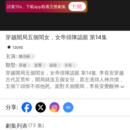
打開
試看15s，下載app觀看完整劇集
穿越開局五個閨女，女帝排隊認親 第14集
12095
主演:
陳沛蘇
類型:
穿越
逆襲
超能
古裝
穿越開局五個閨女，女帝排隊認親 第14集. 李長安穿越
古代災荒年，開局就送五個女兒，原主渣得人神共憤，
五個丫頭恨不得他死。面對天崩開局，李長安覺醒神級
抽獎系統，靠積攢女兒愛心值，兌換物資，於是李長安
帶着五個女兒在古代過起了舒舒服服的小日子。不成
想，有一天，五個女兒的孃親們陸陸續續的尋了過來，
分享
:
而且每個都大有來頭！
劇集列表
(
73
集
)