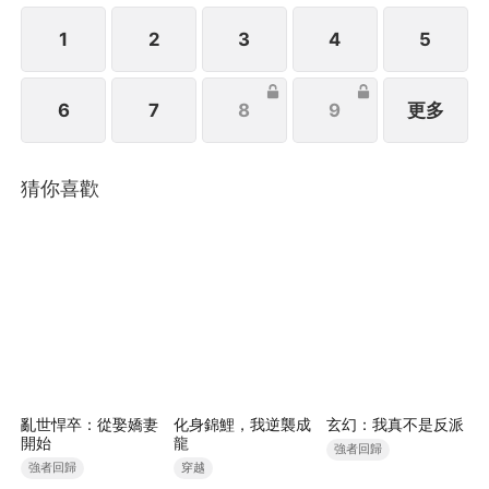
1
2
3
4
5
6
7
8
9
更多
猜你喜歡
亂世悍卒：從娶嬌妻
化身錦鯉，我逆襲成
玄幻：我真不是反派
開始
龍
強者回歸
強者回歸
穿越