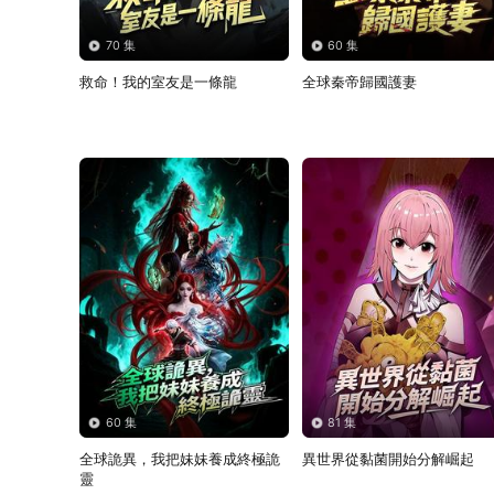
70 集
60 集
救命！我的室友是一條龍
全球秦帝歸國護妻
60 集
81 集
全球詭異，我把妹妹養成終極詭
異世界從黏菌開始分解崛起
靈