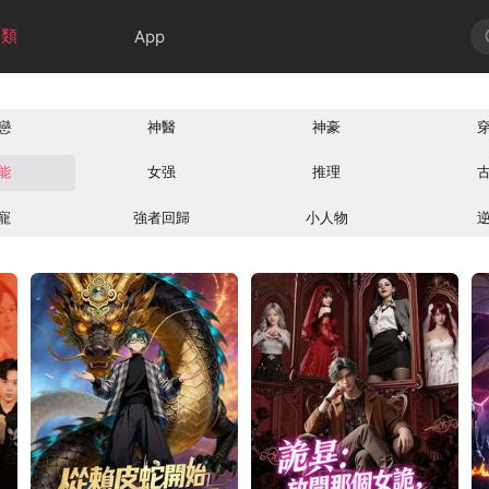
分類
App
戀
神醫
神豪
能
女强
推理
寵
強者回歸
小人物