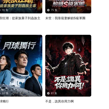
70 集
75 集
獸狂潮：從家族棄子到蟲族主
末世：我靠寵妻解鎖S級軍團
30 集
61 集
球獨行
不是，詭異你用力啊