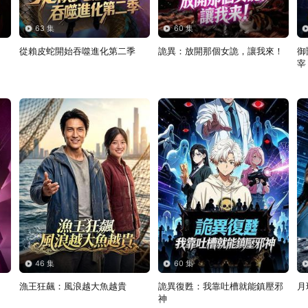
63 集
60 集
從賴皮蛇開始吞噬進化第二季
詭異：放開那個女詭，讓我來！
御
宰
46 集
60 集
漁王狂飆：風浪越大魚越貴
詭異復甦：我靠吐槽就能鎮壓邪
月
神