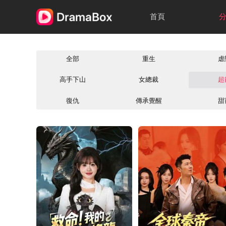
首頁
全部
重生
虐
高手下山
女總裁
超
復仇
傳承覺醒
甜