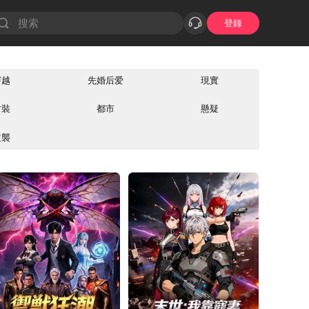
登錄
穿越
先婚后爱
現實
古裝
都市
懸疑
逆襲