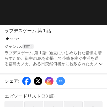
ラブデスゲーム 第 1 話
10027
ジャンル:
都市
ラブデスゲーム 第 1 話. 過去にいじめられた鬱憤を晴
らすため、街中のJKを盗撮して小銭を稼ぐ生活を送
る霧島カノカ。ある日突然何者かに拉致されたカノカ
は、謎の男に脅されて『ラブデスゲーム』への参加を
強要されてしまう。連れられてきたゲーム会場でカノ
カが目にしたのは、老人を寝たきりにしたひったくり
シェア
:
犯、麻薬販売に手を染めるコスプレ女、整形に3000
万円使ったメンヘラ、人の内蔵が好物のサイコパス…
エピソードリスト
(
33
話
)
一癖も二癖もある“社会のクズ”の参加者たち。敗者は
自身の闇を暴かれ、次々と“断罪”されていく。この