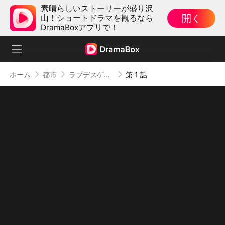
素晴らしいストーリーが盛り沢
開く
山！ショートドラマを観るなら
DramaBoxアプリで！
ホーム
都市
ラブデスゲーム
第 1 話