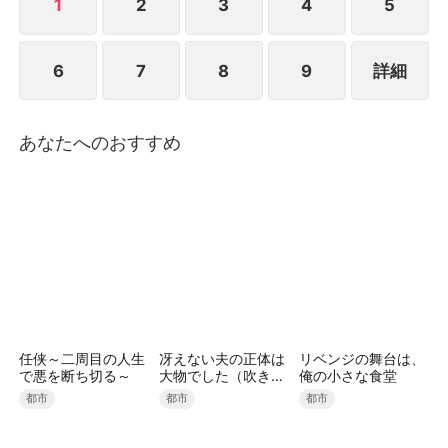
『ラブデスゲーム』を勝ち残るのは一体誰なのか？ク
1
2
3
4
5
ズ女たちの生き残りと1億円を賭けて、狂気のデスゲ
ームが幕を開ける――！！
6
7
8
9
詳細
あなたへのおすすめ
任侠～二周目の人生
冴えない夫の正体は
リベンジの舞台は、
で悪を断ち切る～
大物でした（吹き替
俺の小さな食堂
え）
都市
都市
都市