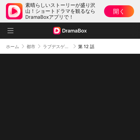
素晴らしいストーリーが盛り沢
開く
山！ショートドラマを観るなら
DramaBoxアプリで！
ホーム
都市
ラブデスゲーム
第 12 話