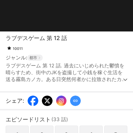
ラブデスゲーム 第 12 話
10011
ジャンル:
都市
ラブデスゲーム 第 12 話. 過去にいじめられた鬱憤を
晴らすため、街中のJKを盗撮して小銭を稼ぐ生活を
送る霧島カノカ。ある日突然何者かに拉致されたカノ
カは、謎の男に脅されて『ラブデスゲーム』への参加
を強要されてしまう。連れられてきたゲーム会場でカ
ノカが目にしたのは、老人を寝たきりにしたひったく
シェア
:
り犯、麻薬販売に手を染めるコスプレ女、整形に
3000万円使ったメンヘラ、人の内蔵が好物のサイコ
エピソードリスト
(
33
話
)
パス…一癖も二癖もある“社会のクズ”の参加者たち。
敗者は自身の闇を暴かれ、次々と“断罪”されていく。