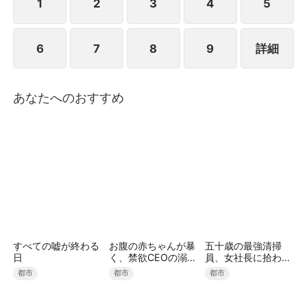
この『ラブデスゲーム』を勝ち残るのは一体誰なの
1
2
3
4
5
か？クズ女たちの生き残りと1億円を賭けて、狂気の
デスゲームが幕を開ける――！！
6
7
8
9
詳細
あなたへのおすすめ
すべての嘘が終わる
お腹の赤ちゃんが暴
五十歳の最強清掃
日
く、禁欲CEOの溺愛
員、女社長に拾われ
本性（吹き替え）
ました（吹き替え）
都市
都市
都市