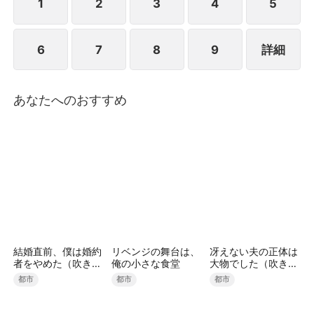
この『ラブデスゲーム』を勝ち残るのは一体誰なの
1
2
3
4
5
か？クズ女たちの生き残りと1億円を賭けて、狂気の
デスゲームが幕を開ける――！！
6
7
8
9
詳細
あなたへのおすすめ
結婚直前、僕は婚約
リベンジの舞台は、
冴えない夫の正体は
者をやめた（吹き替
俺の小さな食堂
大物でした（吹き替
え）
え）
都市
都市
都市