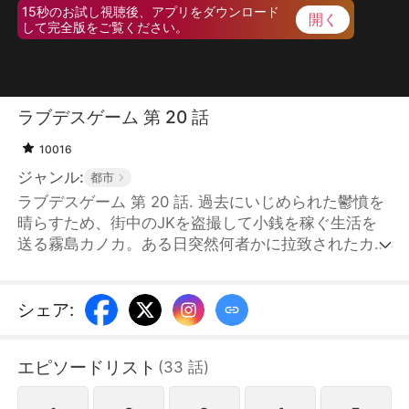
15秒のお試し視聴後、アプリをダウンロード
開く
して完全版をご覧ください。
ラブデスゲーム 第 20 話
10016
ジャンル:
都市
ラブデスゲーム 第 20 話. 過去にいじめられた鬱憤を
晴らすため、街中のJKを盗撮して小銭を稼ぐ生活を
送る霧島カノカ。ある日突然何者かに拉致されたカノ
カは、謎の男に脅されて『ラブデスゲーム』への参加
を強要されてしまう。連れられてきたゲーム会場でカ
ノカが目にしたのは、老人を寝たきりにしたひったく
シェア
:
り犯、麻薬販売に手を染めるコスプレ女、整形に
3000万円使ったメンヘラ、人の内蔵が好物のサイコ
エピソードリスト
(
33
話
)
パス…一癖も二癖もある“社会のクズ”の参加者たち。
敗者は自身の闇を暴かれ、次々と“断罪”されていく。