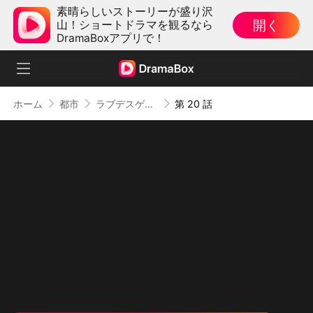
素晴らしいストーリーが盛り沢
開く
山！ショートドラマを観るなら
DramaBoxアプリで！
ホーム
都市
ラブデスゲーム
第 20 話