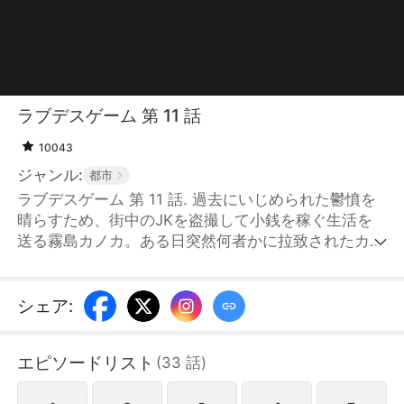
ラブデスゲーム 第 11 話
10043
ジャンル:
都市
ラブデスゲーム 第 11 話. 過去にいじめられた鬱憤を
晴らすため、街中のJKを盗撮して小銭を稼ぐ生活を
送る霧島カノカ。ある日突然何者かに拉致されたカノ
カは、謎の男に脅されて『ラブデスゲーム』への参加
を強要されてしまう。連れられてきたゲーム会場でカ
ノカが目にしたのは、老人を寝たきりにしたひったく
シェア
:
り犯、麻薬販売に手を染めるコスプレ女、整形に
3000万円使ったメンヘラ、人の内蔵が好物のサイコ
エピソードリスト
(
33
話
)
パス…一癖も二癖もある“社会のクズ”の参加者たち。
敗者は自身の闇を暴かれ、次々と“断罪”されていく。