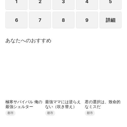
この『ラブデスゲーム』を勝ち残るのは一体誰なの
1
2
3
4
5
か？クズ女たちの生き残りと1億円を賭けて、狂気の
デスゲームが幕を開ける――！！
6
7
8
9
詳細
あなたへのおすすめ
極寒サバイバル 俺の
最強ママには逆らえ
君の選択は、致命的
最強シェルター
ない（吹き替え）
なミスだ
都市
都市
都市