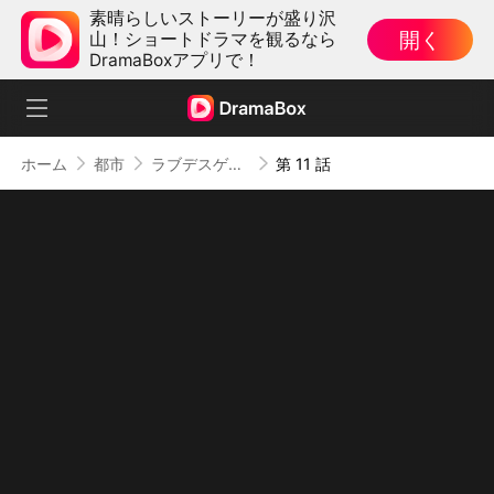
素晴らしいストーリーが盛り沢
開く
山！ショートドラマを観るなら
DramaBoxアプリで！
ホーム
都市
ラブデスゲーム
第 11 話