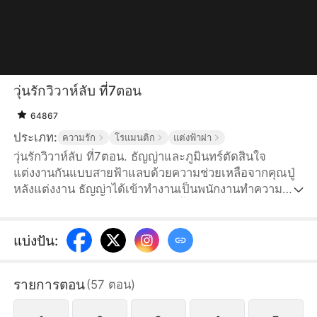
วุ่นรักวิวาห์ลับ ที่7ตอน
64867
ประเภท:
ความรัก
โรแมนติก
แต่งฟ้าผ่า
วุ่นรักวิวาห์ลับ ที่7ตอน. ธัญญ่าและภูมินทร์ตัดสินใจ
แต่งงานกันแบบสายฟ้าแลบด้วยความช่วยเหลือจากคุณปู่
หลังแต่งงาน ธัญญ่าได้เข้าทำงานเป็นพนักงานทำความ
สะอาดที่วรรธนะไพศาลกรุ๊ป โดยทั้งคู่ตกลงกันว่าจะเก็บ
เรื่องแต่งงานเป็นความลับ แต่ชีวิตทำงานกลับไม่ง่ายอย่าง
ที่คิด เมื่อธัญญ่าต้องเผชิญกับสายตาดูถูกจากเพื่อนร่วมงาน
แบ่งปัน
:
และยังต้องตกเป็นเป้าอาฆาตของแพนเค้ก เพื่อนซี้สมัยเด็ก
ของภูมินทร์ เธอแอบหลงรักเขามานาน พอเห็นธัญญ่าก็
รายการตอน
(
57
ตอน
)
รู้สึกเธอแย่งภูมินทร์ไป จึงใส่ร้ายป้ายสีธัญญ่าเพื่อหวัง
ทำลายชีวิตคู่ของทั้งสอง