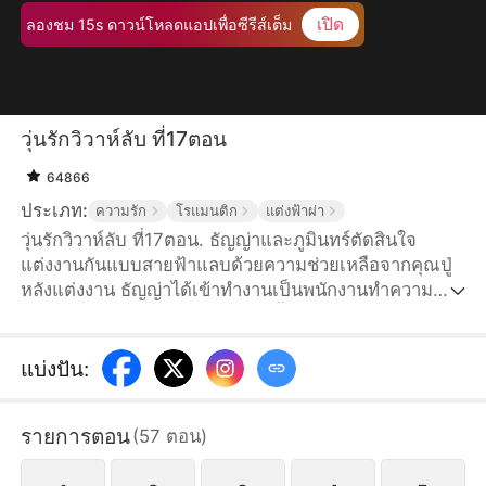
เปิด
ลองชม 15s ดาวน์โหลดแอปเพื่อซีรีส์เต็ม
วุ่นรักวิวาห์ลับ ที่17ตอน
64866
ประเภท:
ความรัก
โรแมนติก
แต่งฟ้าผ่า
วุ่นรักวิวาห์ลับ ที่17ตอน. ธัญญ่าและภูมินทร์ตัดสินใจ
แต่งงานกันแบบสายฟ้าแลบด้วยความช่วยเหลือจากคุณปู่
หลังแต่งงาน ธัญญ่าได้เข้าทำงานเป็นพนักงานทำความ
สะอาดที่วรรธนะไพศาลกรุ๊ป โดยทั้งคู่ตกลงกันว่าจะเก็บ
เรื่องแต่งงานเป็นความลับ แต่ชีวิตทำงานกลับไม่ง่ายอย่าง
ที่คิด เมื่อธัญญ่าต้องเผชิญกับสายตาดูถูกจากเพื่อนร่วมงาน
แบ่งปัน
:
และยังต้องตกเป็นเป้าอาฆาตของแพนเค้ก เพื่อนซี้สมัยเด็ก
ของภูมินทร์ เธอแอบหลงรักเขามานาน พอเห็นธัญญ่าก็
รายการตอน
(
57
ตอน
)
รู้สึกเธอแย่งภูมินทร์ไป จึงใส่ร้ายป้ายสีธัญญ่าเพื่อหวัง
ทำลายชีวิตคู่ของทั้งสอง