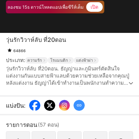
เปิด
ลองชม 15s ดาวน์โหลดแอปเพื่อซีรีส์เต็ม
วุ่นรักวิวาห์ลับ ที่20ตอน
64866
ประเภท:
ความรัก
โรแมนติก
แต่งฟ้าผ่า
วุ่นรักวิวาห์ลับ ที่20ตอน. ธัญญ่าและภูมินทร์ตัดสินใจ
แต่งงานกันแบบสายฟ้าแลบด้วยความช่วยเหลือจากคุณปู่
หลังแต่งงาน ธัญญ่าได้เข้าทำงานเป็นพนักงานทำความ
สะอาดที่วรรธนะไพศาลกรุ๊ป โดยทั้งคู่ตกลงกันว่าจะเก็บ
เรื่องแต่งงานเป็นความลับ แต่ชีวิตทำงานกลับไม่ง่ายอย่าง
ที่คิด เมื่อธัญญ่าต้องเผชิญกับสายตาดูถูกจากเพื่อนร่วมงาน
แบ่งปัน
:
และยังต้องตกเป็นเป้าอาฆาตของแพนเค้ก เพื่อนซี้สมัยเด็ก
ของภูมินทร์ เธอแอบหลงรักเขามานาน พอเห็นธัญญ่าก็
รายการตอน
(
57
ตอน
)
รู้สึกเธอแย่งภูมินทร์ไป จึงใส่ร้ายป้ายสีธัญญ่าเพื่อหวัง
ทำลายชีวิตคู่ของทั้งสอง