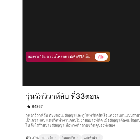
เปิด
ลองชม 15s ดาวน์โหลดแอปเพื่อซีรีส์เต็ม
วุ่นรักวิวาห์ลับ ที่33ตอน
64867
วุ่นรักวิวาห์ลับ ที่33ตอน. ธัญญ่าและภูมินทร์ตัดสินใจแต่งงานกันแบบส
เป็นความลับ แต่ชีวิตทำงานกลับไม่ง่ายอย่างที่คิด เมื่อธัญญ่าต้องเผชิญ
ไป จึงใส่ร้ายป้ายสีธัญญ่าเพื่อหวังทำลายชีวิตคู่ของทั้งสอง
ประเภท:
ความรัก
โรแมนติก
แต่งฟ้าผ่า