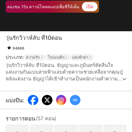
เปิด
ลองชม 15s ดาวน์โหลดแอปเพื่อซีรีส์เต็ม
วุ่นรักวิวาห์ลับ ที่10ตอน
64866
ประเภท:
ความรัก
โรแมนติก
แต่งฟ้าผ่า
วุ่นรักวิวาห์ลับ ที่10ตอน. ธัญญ่าและภูมินทร์ตัดสินใจ
แต่งงานกันแบบสายฟ้าแลบด้วยความช่วยเหลือจากคุณปู่
หลังแต่งงาน ธัญญ่าได้เข้าทำงานเป็นพนักงานทำความ
สะอาดที่วรรธนะไพศาลกรุ๊ป โดยทั้งคู่ตกลงกันว่าจะเก็บ
เรื่องแต่งงานเป็นความลับ แต่ชีวิตทำงานกลับไม่ง่ายอย่าง
ที่คิด เมื่อธัญญ่าต้องเผชิญกับสายตาดูถูกจากเพื่อนร่วมงาน
แบ่งปัน
:
และยังต้องตกเป็นเป้าอาฆาตของแพนเค้ก เพื่อนซี้สมัยเด็ก
ของภูมินทร์ เธอแอบหลงรักเขามานาน พอเห็นธัญญ่าก็
รายการตอน
(
57
ตอน
)
รู้สึกเธอแย่งภูมินทร์ไป จึงใส่ร้ายป้ายสีธัญญ่าเพื่อหวัง
ทำลายชีวิตคู่ของทั้งสอง