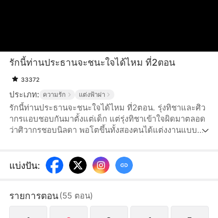
รักนี้ท่านประธานจะชนะใจได้ไหม ที่2ตอน
33372
ประเภท:
ความรัก
แต่งฟ้าผ่า
รักนี้ท่านประธานจะชนะใจได้ไหม ที่2ตอน. รุ่งทิชาและศิว
ากรแอบชอบกันมาตั้งแต่เด็ก แต่รุ่งทิชาเข้าใจผิดมาตลอด
ว่าศิวากรชอบนิลดา พอโตขึ้นทั้งสองคนได้แต่งงานแบบ
สายฟ้าแลบแต่ไม่ได้เปิดเผยความรู้สึกที่แท้จริงต่อกัน รุ่ง
ทิชาได้เข้าทำงานในศิลากรุ๊ป แต่กลับถูกนิลดาและคนอื่นๆ
กลั่นแกล้ง โชคดีที่ศิวากรมักจะปรากฏตัวมาปกป้องรุ่งทิชา
แบ่งปัน
:
ได้ทันพอดี สุดท้ายความจริงก็ถูกเปิดเผย ทั้งสองคนได้เผย
ความในใจต่อกัน
รายการตอน
(
55
ตอน
)