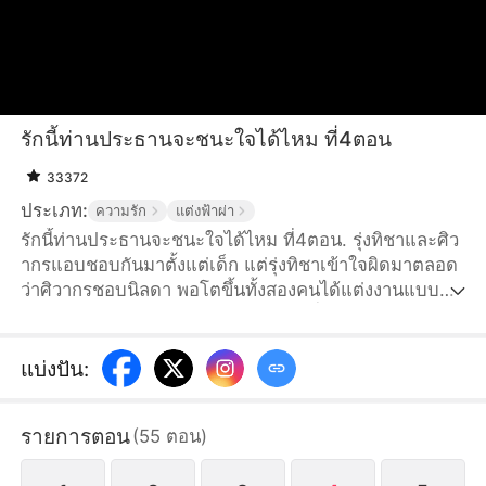
รักนี้ท่านประธานจะชนะใจได้ไหม ที่4ตอน
33372
ประเภท:
ความรัก
แต่งฟ้าผ่า
รักนี้ท่านประธานจะชนะใจได้ไหม ที่4ตอน. รุ่งทิชาและศิว
ากรแอบชอบกันมาตั้งแต่เด็ก แต่รุ่งทิชาเข้าใจผิดมาตลอด
ว่าศิวากรชอบนิลดา พอโตขึ้นทั้งสองคนได้แต่งงานแบบ
สายฟ้าแลบแต่ไม่ได้เปิดเผยความรู้สึกที่แท้จริงต่อกัน รุ่ง
ทิชาได้เข้าทำงานในศิลากรุ๊ป แต่กลับถูกนิลดาและคนอื่นๆ
กลั่นแกล้ง โชคดีที่ศิวากรมักจะปรากฏตัวมาปกป้องรุ่งทิชา
แบ่งปัน
:
ได้ทันพอดี สุดท้ายความจริงก็ถูกเปิดเผย ทั้งสองคนได้เผย
ความในใจต่อกัน
รายการตอน
(
55
ตอน
)