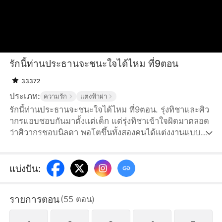
รักนี้ท่านประธานจะชนะใจได้ไหม ที่9ตอน
33372
ประเภท:
ความรัก
แต่งฟ้าผ่า
รักนี้ท่านประธานจะชนะใจได้ไหม ที่9ตอน. รุ่งทิชาและศิว
ากรแอบชอบกันมาตั้งแต่เด็ก แต่รุ่งทิชาเข้าใจผิดมาตลอด
ว่าศิวากรชอบนิลดา พอโตขึ้นทั้งสองคนได้แต่งงานแบบ
สายฟ้าแลบแต่ไม่ได้เปิดเผยความรู้สึกที่แท้จริงต่อกัน รุ่ง
ทิชาได้เข้าทำงานในศิลากรุ๊ป แต่กลับถูกนิลดาและคนอื่นๆ
กลั่นแกล้ง โชคดีที่ศิวากรมักจะปรากฏตัวมาปกป้องรุ่งทิชา
แบ่งปัน
:
ได้ทันพอดี สุดท้ายความจริงก็ถูกเปิดเผย ทั้งสองคนได้เผย
ความในใจต่อกัน
รายการตอน
(
55
ตอน
)