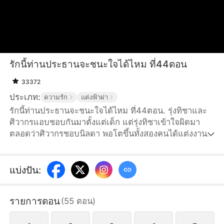
รักนี้ท่านประธานจะชนะใจได้ไหม ที่44ตอน
33372
ประเภท:
ความรัก
แต่งฟ้าผ่า
รักนี้ท่านประธานจะชนะใจได้ไหม ที่44ตอน. รุ่งทิชาและ
ศิวากรแอบชอบกันมาตั้งแต่เด็ก แต่รุ่งทิชาเข้าใจผิดมา
ตลอดว่าศิวากรชอบนิลดา พอโตขึ้นทั้งสองคนได้แต่งงาน
แบบสายฟ้าแลบแต่ไม่ได้เปิดเผยความรู้สึกที่แท้จริงต่อกัน
รุ่งทิชาได้เข้าทำงานในศิลากรุ๊ป แต่กลับถูกนิลดาและคน
อื่นๆกลั่นแกล้ง โชคดีที่ศิวากรมักจะปรากฏตัวมาปกป้องรุ่ง
แบ่งปัน
:
ทิชาได้ทันพอดี สุดท้ายความจริงก็ถูกเปิดเผย ทั้งสองคนได้
เผยความในใจต่อกัน
รายการตอน
(
55
ตอน
)