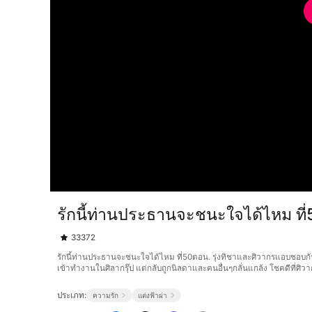
รักนี้ท่านประธานจะชนะใจได้ไหม ที
33372
รักนี้ท่านประธานจะชนะใจได้ไหม ที่50ตอน. รุ่งทิชาและศิวากรแอบชอบกันม
เข้าทำงานในศิลากรุ๊ป แต่กลับถูกนิลดาและคนอื่นๆกลั่นแกล้ง โชคดีที่ศิ
ประเภท:
ความรัก
แต่งฟ้าผ่า