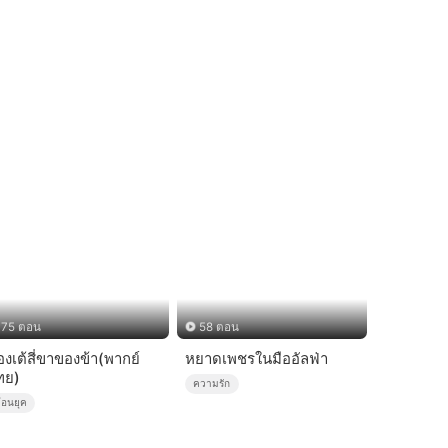
75 ตอน
58 ตอน
องเต้สี่ขาของข้า(พากย์
หยาดเพชรในมืออัลฟ่า
ทย)
ความรัก
้อนยุค