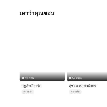
เดาว่าคุณชอบ
81 ตอน
52 ตอน
กฎลำเอียงรัก
คู่ชะตาราชามังกร
ความรัก
ความรัก