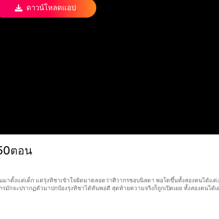
ดาวน์โหลดแอป
่50ตอน
าตั้งแต่เด็ก แต่รุ่งทิชาเข้าใจผิดมาตลอดว่าศิวากรชอบนิลดา พอโตขึ้นทั้งสองคนได้แต่งงา
วากรมักจะปรากฏตัวมาปกป้องรุ่งทิชาได้ทันพอดี สุดท้ายความจริงก็ถูกเปิดเผย ทั้งสองคนได