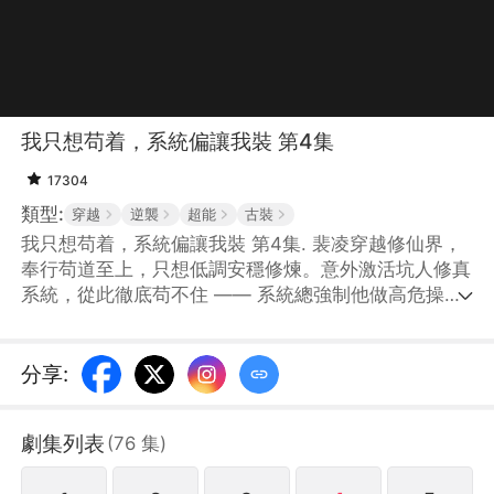
我只想苟着，系統偏讓我裝 第4集
17304
類型:
穿越
逆襲
超能
古裝
我只想苟着，系統偏讓我裝 第4集. 裴凌穿越修仙界，
奉行苟道至上，只想低調安穩修煉。意外激活坑人修真
系統，從此徹底苟不住 —— 系統總強制他做高危操
作，闖禁地、搶機緣、招惹強敵，還強行安排道侶。裴
凌一邊拼命僞裝低調、苟且求生，一邊被系統推着被動
開掛、強勢逆襲，在宗門爭鬥、仙魔大戰中不斷暴露實
分享
:
力，從鹹魚小人物，一步步成爲攪動諸天的頂尖強者。
劇集列表
(
76
集
)