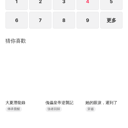
1
2
3
4
5
6
7
8
9
更多
猜你喜歡
大夏潛龍錄
傀儡皇帝逆襲記
她的眼淚，遲到了
傳承覺醒
強者回歸
穿越