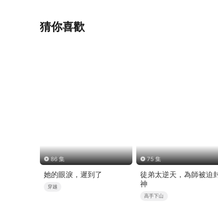
猜你喜歡
86 集
75 集
她的眼淚，遲到了
徒弟太逆天，為師被迫
神
穿越
高手下山