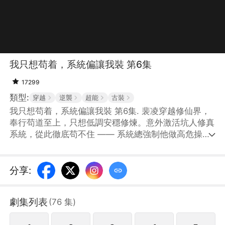
我只想苟着，系統偏讓我裝 第6集
17299
類型:
穿越
逆襲
超能
古裝
我只想苟着，系統偏讓我裝 第6集. 裴凌穿越修仙界，
奉行苟道至上，只想低調安穩修煉。意外激活坑人修真
系統，從此徹底苟不住 —— 系統總強制他做高危操
作，闖禁地、搶機緣、招惹強敵，還強行安排道侶。裴
凌一邊拼命僞裝低調、苟且求生，一邊被系統推着被動
開掛、強勢逆襲，在宗門爭鬥、仙魔大戰中不斷暴露實
分享
:
力，從鹹魚小人物，一步步成爲攪動諸天的頂尖強者。
劇集列表
(
76
集
)