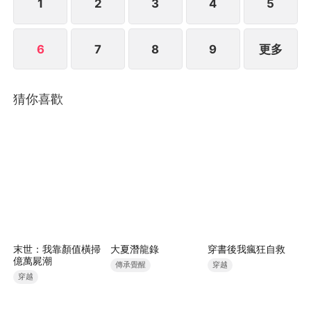
1
2
3
4
5
6
7
8
9
更多
猜你喜歡
末世：我靠顏值橫掃
大夏潛龍錄
穿書後我瘋狂自救
億萬屍潮
傳承覺醒
穿越
穿越