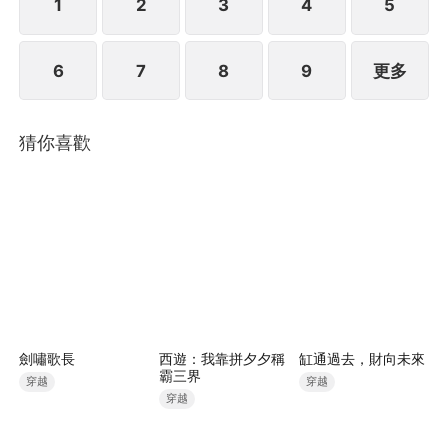
1
2
3
4
5
6
7
8
9
更多
猜你喜歡
劍嘯歌長
西遊：我靠拼夕夕稱
缸通過去，財向未來
霸三界
穿越
穿越
穿越