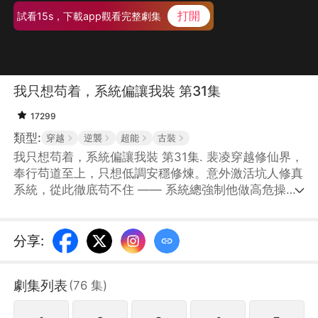
打開
試看15s，下載app觀看完整劇集
我只想苟着，系統偏讓我裝 第31集
17299
類型:
穿越
逆襲
超能
古裝
我只想苟着，系統偏讓我裝 第31集. 裴凌穿越修仙界，
奉行苟道至上，只想低調安穩修煉。意外激活坑人修真
系統，從此徹底苟不住 —— 系統總強制他做高危操
作，闖禁地、搶機緣、招惹強敵，還強行安排道侶。裴
凌一邊拼命僞裝低調、苟且求生，一邊被系統推着被動
開掛、強勢逆襲，在宗門爭鬥、仙魔大戰中不斷暴露實
分享
:
力，從鹹魚小人物，一步步成爲攪動諸天的頂尖強者。
劇集列表
(
76
集
)