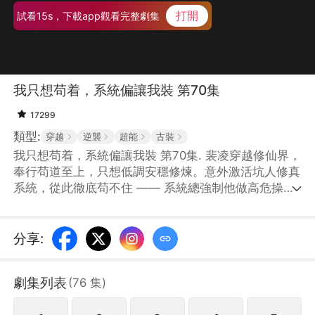
打開
試看15s，下載app觀看完整劇集
我只想苟着，系統偏讓我裝 第70集
17299
類型:
穿越
逆襲
超能
古裝
我只想苟着，系統偏讓我裝 第70集. 裴凌穿越修仙界，
奉行苟道至上，只想低調安穩修煉。意外激活坑人修真
系統，從此徹底苟不住 —— 系統總強制他做高危操
作，闖禁地、搶機緣、招惹強敵，還強行安排道侶。裴
凌一邊拼命僞裝低調、苟且求生，一邊被系統推着被動
開掛、強勢逆襲，在宗門爭鬥、仙魔大戰中不斷暴露實
分享
:
力，從鹹魚小人物，一步步成爲攪動諸天的頂尖強者。
劇集列表
(
76
集
)