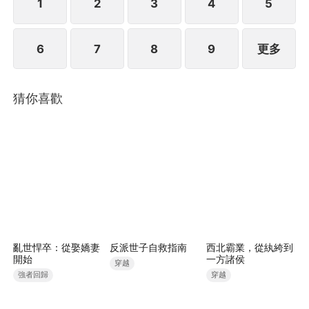
1
2
3
4
5
6
7
8
9
更多
猜你喜歡
亂世悍卒：從娶嬌妻
反派世子自救指南
西北霸業，從紈絝到
開始
一方諸侯
穿越
強者回歸
穿越