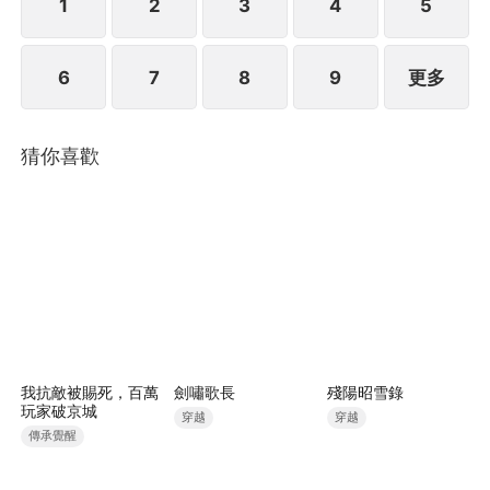
1
2
3
4
5
6
7
8
9
更多
猜你喜歡
我抗敵被賜死，百萬
劍嘯歌長
殘陽昭雪錄
玩家破京城
穿越
穿越
傳承覺醒