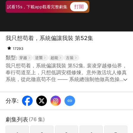
打開
試看15s，下載app觀看完整劇集
我只想苟着，系統偏讓我裝 第52集
17293
類型:
穿越
逆襲
超能
古裝
我只想苟着，系統偏讓我裝 第52集. 裴凌穿越修仙界，
奉行苟道至上，只想低調安穩修煉。意外激活坑人修真
系統，從此徹底苟不住 —— 系統總強制他做高危操
作，闖禁地、搶機緣、招惹強敵，還強行安排道侶。裴
凌一邊拼命僞裝低調、苟且求生，一邊被系統推着被動
開掛、強勢逆襲，在宗門爭鬥、仙魔大戰中不斷暴露實
分享
:
力，從鹹魚小人物，一步步成爲攪動諸天的頂尖強者。
劇集列表
(
76
集
)