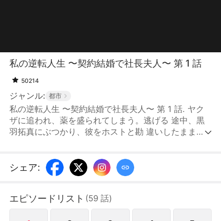
私の逆転人生 〜契約結婚で社長夫人〜 第 1 話
50214
ジャンル:
都市
私の逆転人生 〜契約結婚で社長夫人〜 第 1 話. ヤク
ザに追われ、薬を盛られてしまう。逃げる 途中、黒
羽拓真にぶつかり、彼をホストと勘 違いしたまま一
夜限りの関係を共にしてしま う。その写真が記者に
撮られてしまったこと で、拓真は自らの名誉を守る
ため、優芽に契 約結婚を提案する。 こうして社長夫
シェア
:
人となった優芽は、佐藤家の お嬢様・冷奈に嫉妬さ
れ、周囲からの冷たい 視線や嫌がらせを受ける。し
エピソードリスト
(
59
話
)
かし、優芽が困 難に直面するたびに、拓真が必ず現
れて彼女 を守ってくれる。そんな中で、二人の心の