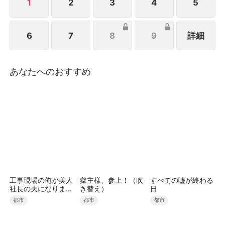
距 離も徐々に縮まっていく――。
1
2
3
4
5
6
7
8
9
詳細
あなたへのおすすめ
工事現場の俺が美人
獄主様、参上！（吹
すべての嘘が終わる
社長の夫になりまし
き替え）
日
た
都市
都市
都市