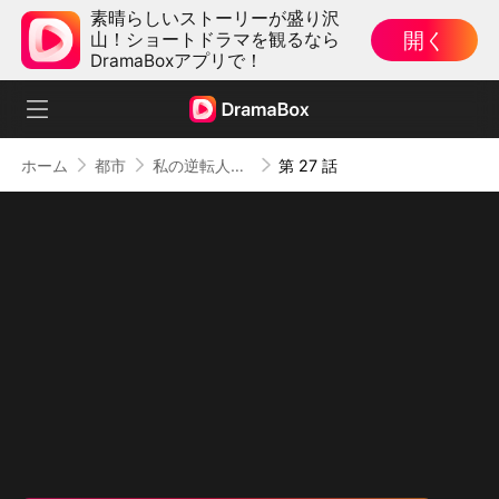
素晴らしいストーリーが盛り沢
開く
山！ショートドラマを観るなら
DramaBoxアプリで！
ホーム
都市
私の逆転人生 〜契約結婚で社長夫人〜
第 27 話