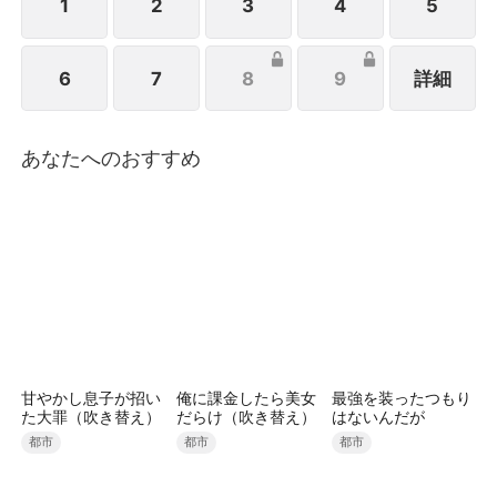
距 離も徐々に縮まっていく――。
1
2
3
4
5
6
7
8
9
詳細
あなたへのおすすめ
甘やかし息子が招い
俺に課金したら美女
最強を装ったつもり
た大罪（吹き替え）
だらけ（吹き替え）
はないんだが
都市
都市
都市