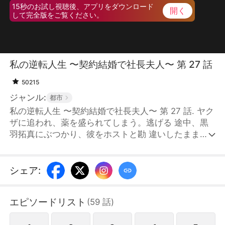
15秒のお試し視聴後、アプリをダウンロード
開く
して完全版をご覧ください。
私の逆転人生 〜契約結婚で社長夫人〜 第 27 話
50215
ジャンル:
都市
私の逆転人生 〜契約結婚で社長夫人〜 第 27 話. ヤク
ザに追われ、薬を盛られてしまう。逃げる 途中、黒
羽拓真にぶつかり、彼をホストと勘 違いしたまま一
夜限りの関係を共にしてしま う。その写真が記者に
撮られてしまったこと で、拓真は自らの名誉を守る
ため、優芽に契 約結婚を提案する。 こうして社長夫
シェア
:
人となった優芽は、佐藤家の お嬢様・冷奈に嫉妬さ
れ、周囲からの冷たい 視線や嫌がらせを受ける。し
エピソードリスト
(
59
話
)
かし、優芽が困 難に直面するたびに、拓真が必ず現
れて彼女 を守ってくれる。そんな中で、二人の心の