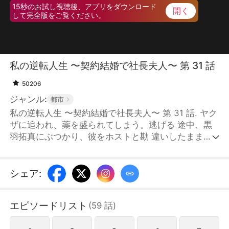
15秒のお試し視聴後、アプリをダウンロード
開く
して完全版をご覧ください。
私の逆転人生 〜契約結婚で社長夫人〜 第 31 話
50206
ジャンル:
都市
私の逆転人生 〜契約結婚で社長夫人〜 第 31 話. ヤク
ザに追われ、薬を盛られてしまう。逃げる 途中、黒
羽拓真にぶつかり、彼をホストと勘 違いしたまま一
夜限りの関係を共にしてしま う。その写真が記者に
撮られてしまったこと で、拓真は自らの名誉を守る
ため、優芽に契 約結婚を提案する。 こうして社長夫
シェア
:
人となった優芽は、佐藤家の お嬢様・冷奈に嫉妬さ
れ、周囲からの冷たい 視線や嫌がらせを受ける。し
エピソードリスト
(
59
話
)
かし、優芽が困 難に直面するたびに、拓真が必ず現
れて彼女 を守ってくれる。そんな中で、二人の心の