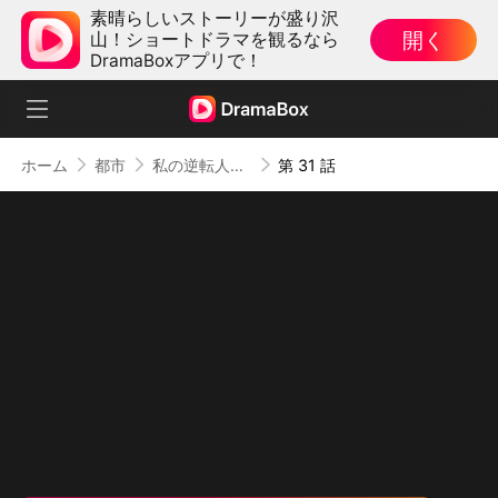
素晴らしいストーリーが盛り沢
開く
山！ショートドラマを観るなら
DramaBoxアプリで！
ホーム
都市
私の逆転人生 〜契約結婚で社長夫人〜
第 31 話