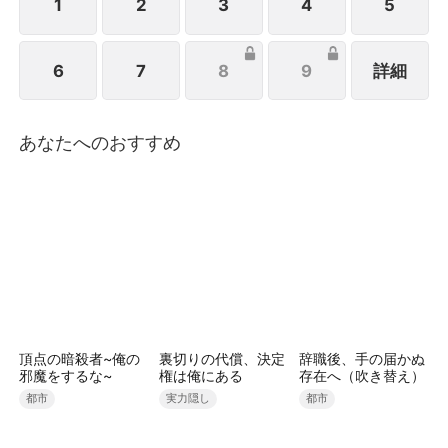
距 離も徐々に縮まっていく――。
1
2
3
4
5
6
7
8
9
詳細
あなたへのおすすめ
頂点の暗殺者~俺の
裏切りの代償、決定
辞職後、手の届かぬ
邪魔をするな~
権は俺にある
存在へ（吹き替え）
都市
実力隠し
都市