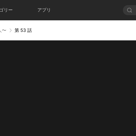
ゴリー
アプリ
人〜
第 53 話