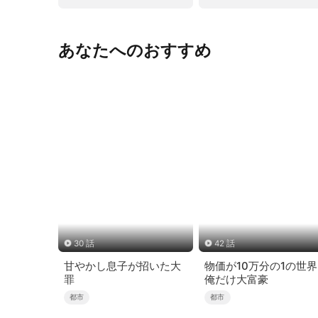
あなたへのおすすめ
30 話
42 話
甘やかし息子が招いた大
物価が10万分の1の世
罪
俺だけ大富豪
都市
都市