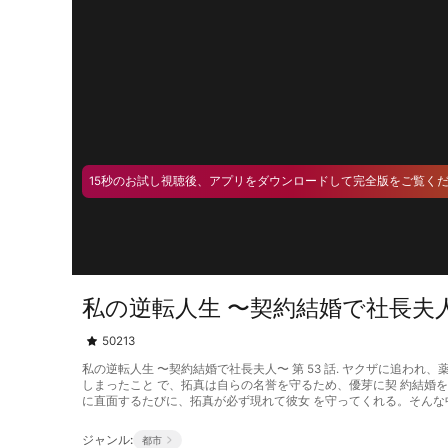
15秒のお試し視聴後、アプリをダウンロードして完全版をご覧く
私の逆転人生 〜契約結婚で社長夫人〜
50213
私の逆転人生 〜契約結婚で社長夫人〜 第 53 話. ヤクザに追
しまったこと で、拓真は自らの名誉を守るため、優芽に契 約結婚
に直面するたびに、拓真が必ず現れて彼女 を守ってくれる。そんな
ジャンル:
都市