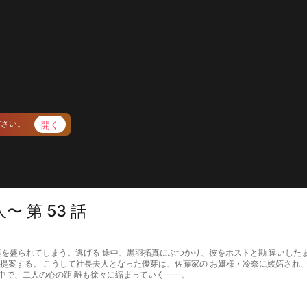
開く
ださい。
 第 53 話
われ、薬を盛られてしまう。逃げる 途中、黒羽拓真にぶつかり、彼をホストと勘 違いし
を提案する。 こうして社長夫人となった優芽は、佐藤家の お嬢様・冷奈に嫉妬され
中で、二人の心の距 離も徐々に縮まっていく――。