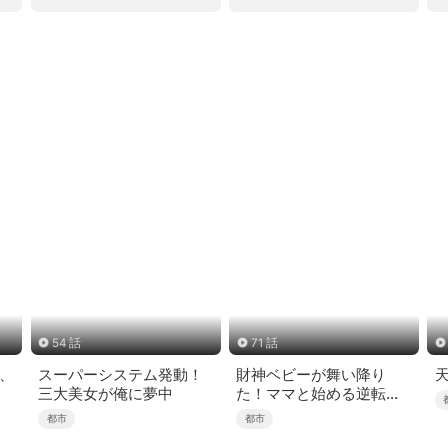
54 話
71 話
界、
スーパーシステム発動！
財神ベビーが舞い降り
三大美女が俺に夢中
た！ママと始める逆転人
生（吹き替え）
都市
都市