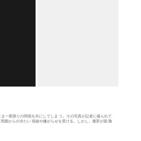
たまま一夜限りの関係を共にしてしま う。その写真が記者に撮られて
、周囲からの冷たい 視線や嫌がらせを受ける。しかし、優芽が困 難