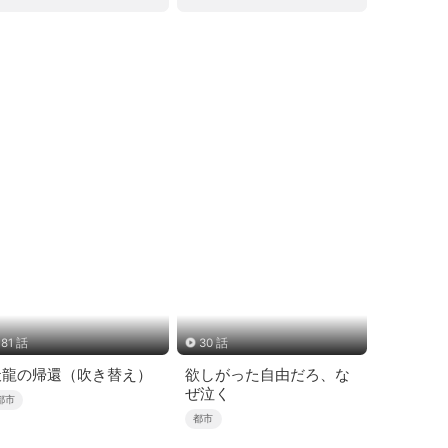
81 話
30 話
天龍の帰還（吹き替え）
欲しがった自由だろ、な
ぜ泣く
都市
都市