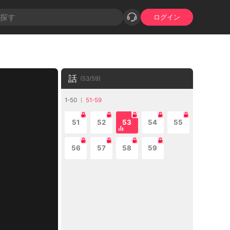
ログイン
話
(
53
/
59
)
1-50
51-59
51
52
53
54
55
56
57
58
59