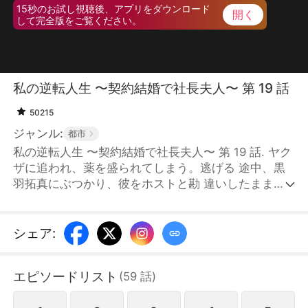
15秒のお試し視聴後、アプリをダウンロード
開く
して完全版をご覧ください。
私の逆転人生 〜契約結婚で社長夫人〜 第 19 話
50215
ジャンル:
都市
私の逆転人生 〜契約結婚で社長夫人〜 第 19 話. ヤク
ザに追われ、薬を盛られてしまう。逃げる 途中、黒
羽拓真にぶつかり、彼をホストと勘 違いしたまま一
夜限りの関係を共にしてしま う。その写真が記者に
撮られてしまったこと で、拓真は自らの名誉を守る
ため、優芽に契 約結婚を提案する。 こうして社長夫
シェア
:
人となった優芽は、佐藤家の お嬢様・冷奈に嫉妬さ
れ、周囲からの冷たい 視線や嫌がらせを受ける。し
エピソードリスト
(
59
話
)
かし、優芽が困 難に直面するたびに、拓真が必ず現
れて彼女 を守ってくれる。そんな中で、二人の心の