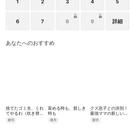
距 離も徐々に縮まっていく――。
1
2
3
4
5
6
7
8
9
詳細
あなたへのおすすめ
捨てたゴミ夫、くれ
富める時も、貧しき
クズ息子との決別！
てやるわ（吹き替
時も
最強ママの新しい人
え）
生
都市
都市
都市