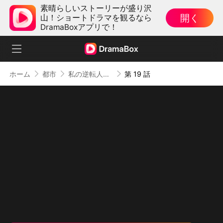
素晴らしいストーリーが盛り沢
開く
山！ショートドラマを観るなら
DramaBoxアプリで！
ホーム
都市
私の逆転人生 〜契約結婚で社長夫人〜
第 19 話