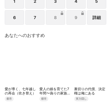
距 離も徐々に縮まっていく――。
1
2
3
4
5
6
7
8
9
詳細
あなたへのおすすめ
愛が導く、七年越し
愛人の娘を育てた7
裏切りの代償、決定
の再会（吹き替え）
年間〜偽りの家族を
権は俺にある
捨てる財閥令嬢〜
都市
都市
実力隠し
（吹き替え）