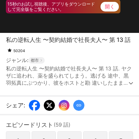
15秒のお試し視聴後、アプリをダウンロード
開く
して完全版をご覧ください。
私の逆転人生 〜契約結婚で社長夫人〜 第 13 話
50204
ジャンル:
都市
私の逆転人生 〜契約結婚で社長夫人〜 第 13 話. ヤク
ザに追われ、薬を盛られてしまう。逃げる 途中、黒
羽拓真にぶつかり、彼をホストと勘 違いしたまま一
夜限りの関係を共にしてしま う。その写真が記者に
撮られてしまったこと で、拓真は自らの名誉を守る
ため、優芽に契 約結婚を提案する。 こうして社長夫
シェア
:
人となった優芽は、佐藤家の お嬢様・冷奈に嫉妬さ
れ、周囲からの冷たい 視線や嫌がらせを受ける。し
エピソードリスト
(
59
話
)
かし、優芽が困 難に直面するたびに、拓真が必ず現
れて彼女 を守ってくれる。そんな中で、二人の心の