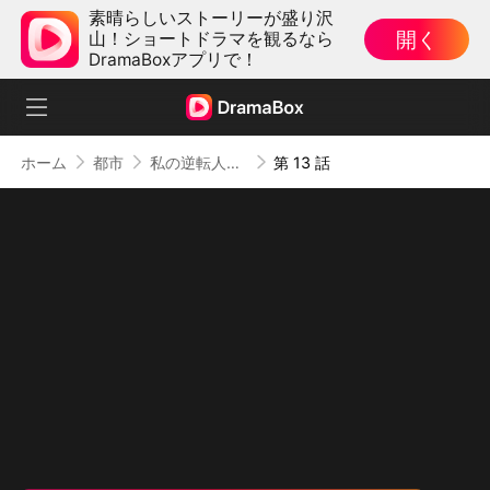
素晴らしいストーリーが盛り沢
開く
山！ショートドラマを観るなら
DramaBoxアプリで！
ホーム
都市
私の逆転人生 〜契約結婚で社長夫人〜
第 13 話