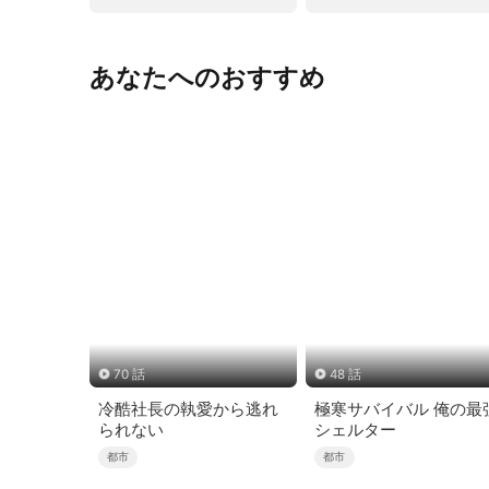
あなたへのおすすめ
70 話
48 話
冷酷社長の執愛から逃れ
極寒サバイバル 俺の最
られない
シェルター
都市
都市