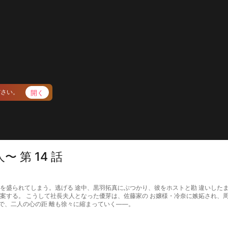
開く
ださい。
 第 14 話
われ、薬を盛られてしまう。逃げる 途中、黒羽拓真にぶつかり、彼をホストと勘 違いし
提案する。 こうして社長夫人となった優芽は、佐藤家の お嬢様・冷奈に嫉妬され、
で、二人の心の距 離も徐々に縮まっていく――。