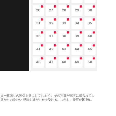
26
27
28
29
30
31
32
33
34
35
36
37
38
39
40
41
42
43
44
45
46
47
48
49
50
たまま一夜限りの関係を共にしてしま う。その写真が記者に撮られてし
周囲からの冷たい 視線や嫌がらせを受ける。しかし、優芽が困 難に