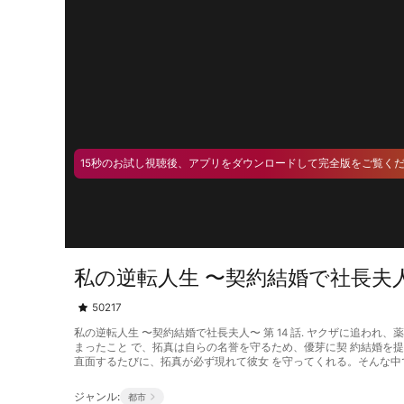
15秒のお試し視聴後、アプリをダウンロードして完全版をご覧く
私の逆転人生 〜契約結婚で社長夫人〜
50217
私の逆転人生 〜契約結婚で社長夫人〜 第 14 話. ヤクザに追
まったこと で、拓真は自らの名誉を守るため、優芽に契 約結婚を
直面するたびに、拓真が必ず現れて彼女 を守ってくれる。そんな中
ジャンル:
都市