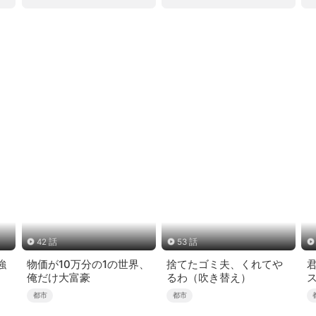
42 話
53 話
強
物価が10万分の1の世界、
捨てたゴミ夫、くれてや
俺だけ大富豪
るわ（吹き替え）
都市
都市