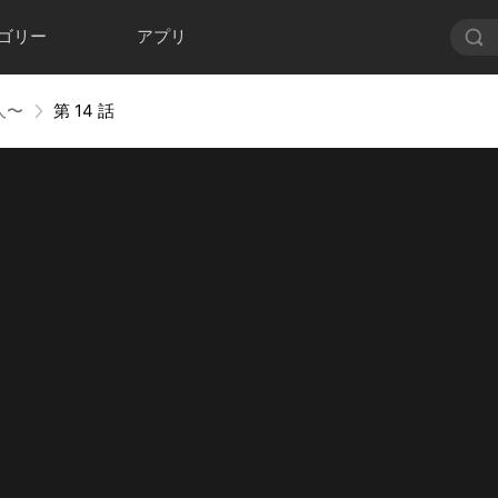
ゴリー
アプリ
人〜
第 14 話