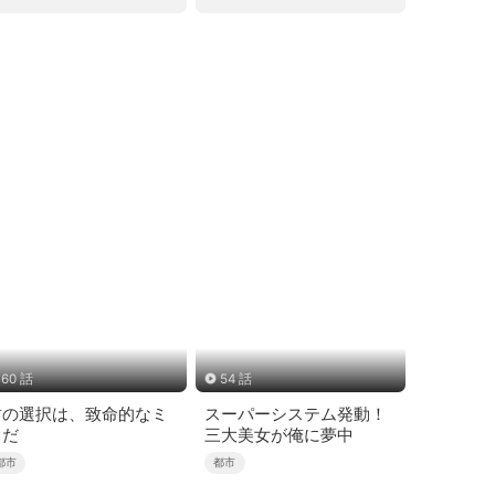
60 話
54 話
君の選択は、致命的なミ
スーパーシステム発動！
スだ
三大美女が俺に夢中
都市
都市