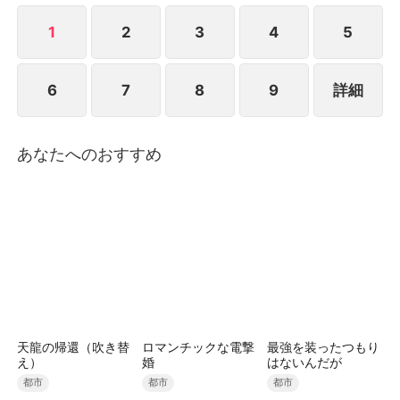
硬に離婚を宣言し、方家への復讐を始めた。その後、
秦羽は五年前に仕組まれた一夜の過ちによって、自分
1
2
3
4
5
に娘がいたことを知った。娘の母夏暁薇(シャ・ショ
ウウイ)は未婚のまま妊娠したことで家族に見捨てら
6
7
8
9
詳細
れ、一人で娘を育てながら苦しい生活を送っていた。
秦羽は再び警備員に扮し、偽装結婚という形で夏暁薇
の会社に入り込んだ。その後、妻と娘を守る償いの
日々が始まった――
あなたへのおすすめ
天龍の帰還（吹き替
ロマンチックな電撃
最強を装ったつもり
え）
婚
はないんだが
都市
都市
都市