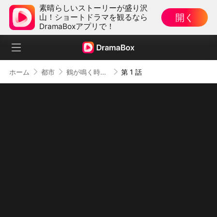
素晴らしいストーリーが盛り沢
開く
山！ショートドラマを観るなら
DramaBoxアプリで！
ホーム
都市
鶴が鳴く時、戦神は帰還す
第 1 話