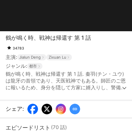
鶴が鳴く時、戦神は帰還す 第 1 話
34783
主演:
Jialun Deng
Zixuan Lu
ジャンル:
都市
鶴が鳴く時、戦神は帰還す 第 1 話. 秦羽(チン・ユウ)
は龍牙の首領であり、天医戦神でもある。師匠のご恩
に報いるため、身分を隠して方家に婿入りし、警備員
として十年間、貧困にあえぐ方家を地方一の豪族へと
導いた。十年の間に、妻の方媛媛(ファン・ユエンユ
エン)に浮気されただけでなく、方家親子揃って母を
シェア
:
死に追い詰められた。方家から散々屈辱を受けた秦羽
は、十年の約束が満ちた日、方家の祝賀会で自らの正
エピソードリスト
(
70
話
)
体を明かした。龍牙の戦士たちがひれ伏す中、彼は強