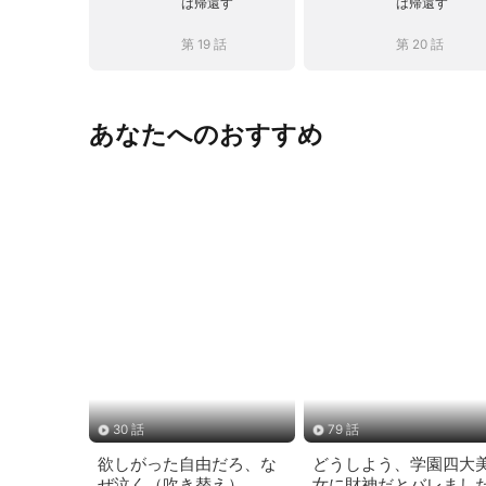
は帰還す
は帰還す
第 19 話
第 20 話
あなたへのおすすめ
30 話
79 話
欲しがった自由だろ、な
どうしよう、学園四大
ぜ泣く（吹き替え）
女に財神だとバレまし