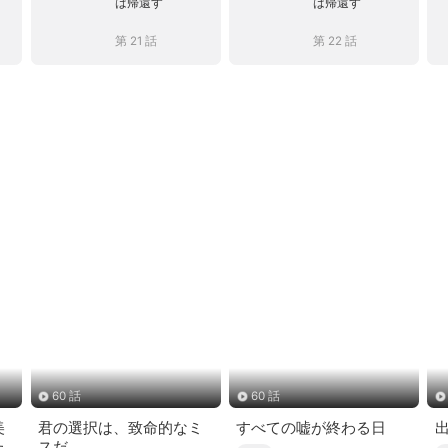
は帰還す
は帰還す
第 21 話
第 22 話
60 話
60 話
美
君の選択は、致命的なミ
すべての嘘が終わる日
た
スだ