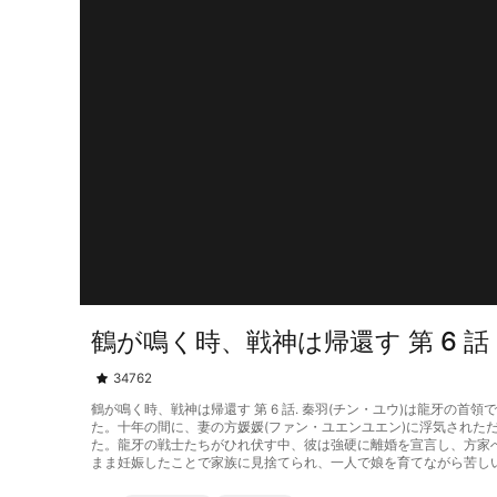
鶴が鳴く時、戦神は帰還す 第 6 話
34762
鶴が鳴く時、戦神は帰還す 第 6 話. 秦羽(チン・ユウ)は龍牙
た。十年の間に、妻の方媛媛(ファン・ユエンユエン)に浮気され
た。龍牙の戦士たちがひれ伏す中、彼は強硬に離婚を宣言し、方家
まま妊娠したことで家族に見捨てられ、一人で娘を育てながら苦し