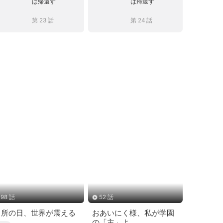
は帰還す
は帰還す
第 23 話
第 24 話
98 話
52 話
出所の日、世界が震える
おあいにく様、私が学園
の「主」よ