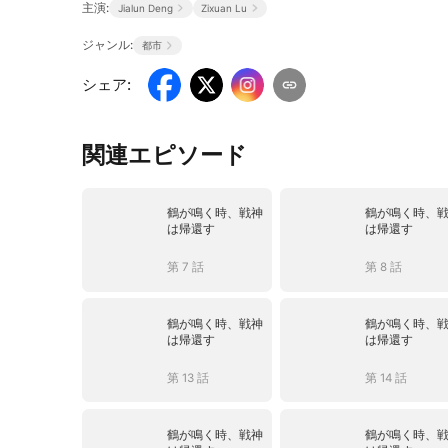
主演:
Jialun Deng
Zixuan Lu
ジャンル:
都市
シェア
:
関連エピソード
鶴が鳴く時、戦神
鶴が鳴く時、
は帰還す
は帰還す
第 7 話
第 8 話
鶴が鳴く時、戦神
鶴が鳴く時、
は帰還す
は帰還す
第 13 話
第 14 話
鶴が鳴く時、戦神
鶴が鳴く時、