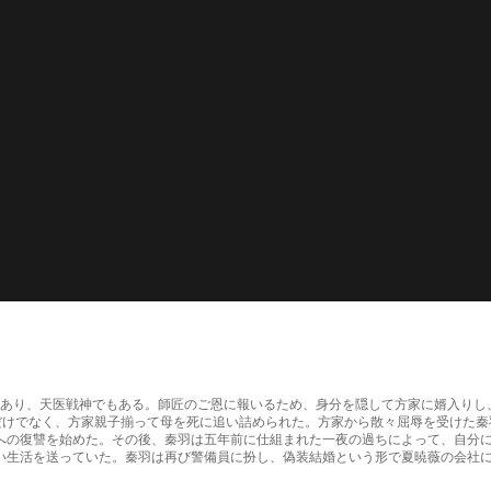
の首領であり、天医戦神でもある。師匠のご恩に報いるため、身分を隠して方家に婿入
ただけでなく、方家親子揃って母を死に追い詰められた。方家から散々屈辱を受けた
への復讐を始めた。その後、秦羽は五年前に仕組まれた一夜の過ちによって、自分に
い生活を送っていた。秦羽は再び警備員に扮し、偽装結婚という形で夏暁薇の会社