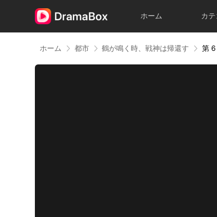
ホーム
カテ
ホーム
都市
鶴が鳴く時、戦神は帰還す
第 6