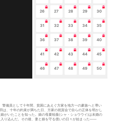
26
27
28
29
30
31
32
33
34
35
36
37
38
39
40
41
42
43
44
45
46
47
48
49
50
りし、警備員として十年間、貧困にあえぐ方家を地方一の豪族へと導い
秦羽は、十年の約束が満ちた日、方家の祝賀会で自らの正体を明かし
娘がいたことを知った。娘の母夏暁薇(シャ・ショウウイ)は未婚の
に入り込んだ。その後、妻と娘を守る償いの日々が始まった――