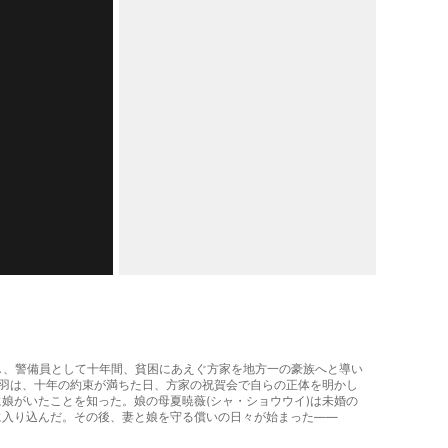
入りし、警備員として十年間、貧困にあえぐ方家を地方一の豪族へと導い
秦羽は、十年の約束が満ちた日、方家の祝賀会で自らの正体を明かし
娘がいたことを知った。娘の母夏暁薇(シャ・ショウウイ)は未婚の
に入り込んだ。その後、妻と娘を守る償いの日々が始まった――