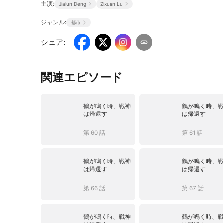
主演:
Jialun Deng
Zixuan Lu
ジャンル:
都市
シェア
:
関連エピソード
鶴が鳴く時、戦神
鶴が鳴く時、
は帰還す
は帰還す
第 60 話
第 61 話
鶴が鳴く時、戦神
鶴が鳴く時、
は帰還す
は帰還す
第 66 話
第 67 話
鶴が鳴く時、戦神
鶴が鳴く時、