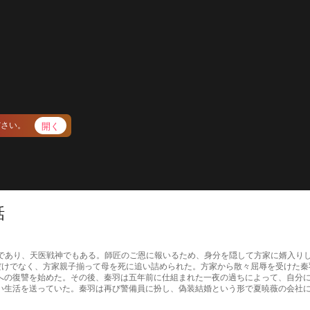
開く
ださい。
話
牙の首領であり、天医戦神でもある。師匠のご恩に報いるため、身分を隠して方家に婿
ただけでなく、方家親子揃って母を死に追い詰められた。方家から散々屈辱を受けた
への復讐を始めた。その後、秦羽は五年前に仕組まれた一夜の過ちによって、自分に
い生活を送っていた。秦羽は再び警備員に扮し、偽装結婚という形で夏暁薇の会社