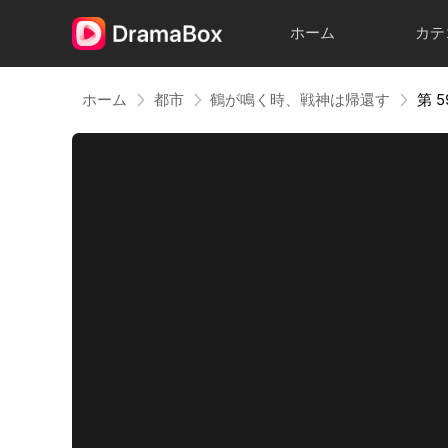
ホーム
カテ
ホーム
都市
鶴が鳴く時、戦神は帰還す
第 5