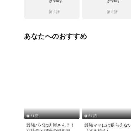
は帰還す
は帰還す
第 2 話
第 3 話
あなたへのおすすめ
61 話
54 話
最強パパは肉屋さん？！
最強ママには逆らえな
女社長と秘密の娘を溺愛
（吹き替え）