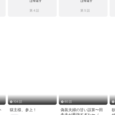
は帰還す
は帰還す
第 4 話
第 5 話
104 話
60 話
い
獄主様、参上！
偽装夫婦の甘い誤算〜田
舎夫が最強すぎた〜（吹