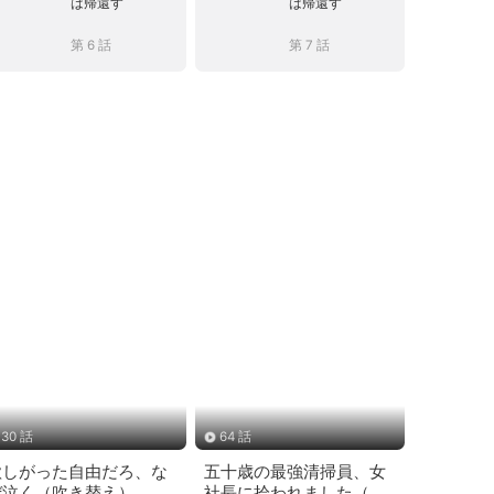
は帰還す
は帰還す
第 6 話
第 7 話
30 話
64 話
欲しがった自由だろ、な
五十歳の最強清掃員、女
ぜ泣く（吹き替え）
社長に拾われました（吹