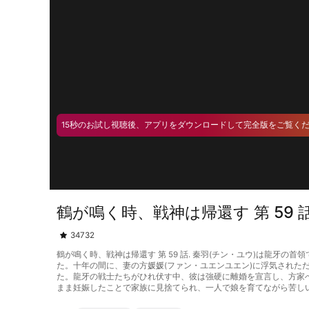
15秒のお試し視聴後、アプリをダウンロードして完全版をご覧く
鶴が鳴く時、戦神は帰還す 第 59 
34732
鶴が鳴く時、戦神は帰還す 第 59 話. 秦羽(チン・ユウ)は龍
た。十年の間に、妻の方媛媛(ファン・ユエンユエン)に浮気され
た。龍牙の戦士たちがひれ伏す中、彼は強硬に離婚を宣言し、方家
まま妊娠したことで家族に見捨てられ、一人で娘を育てながら苦し