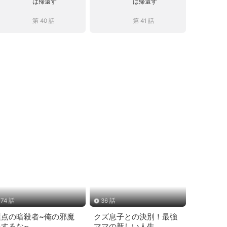
は帰還す
は帰還す
第 40 話
第 41 話
74 話
36 話
頂点の暗殺者~俺の邪魔
クズ息子との決別！最強
をするな~
ママの新しい人生