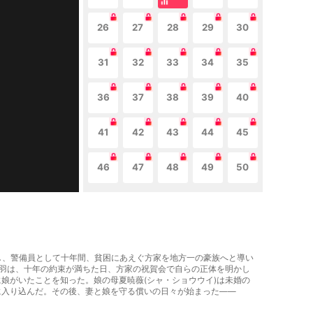
26
27
28
29
30
31
32
33
34
35
36
37
38
39
40
41
42
43
44
45
46
47
48
49
50
入りし、警備員として十年間、貧困にあえぐ方家を地方一の豪族へと導い
秦羽は、十年の約束が満ちた日、方家の祝賀会で自らの正体を明かし
娘がいたことを知った。娘の母夏暁薇(シャ・ショウウイ)は未婚の
に入り込んだ。その後、妻と娘を守る償いの日々が始まった――