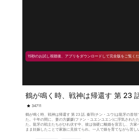
15秒のお試し視聴後、アプリをダウンロードして完全版をご覧く
鶴が鳴く時、戦神は帰還す 第 23 
34711
鶴が鳴く時、戦神は帰還す 第 23 話. 秦羽(チン・ユウ)は龍
た。十年の間に、妻の方媛媛(ファン・ユエンユエン)に浮気され
た。龍牙の戦士たちがひれ伏す中、彼は強硬に離婚を宣言し、方家
まま妊娠したことで家族に見捨てられ、一人で娘を育てながら苦し