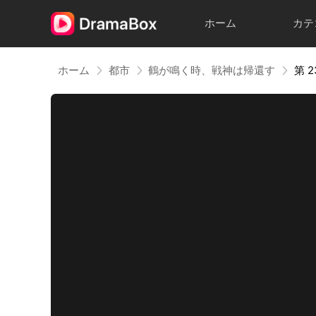
ホーム
カテ
ホーム
都市
鶴が鳴く時、戦神は帰還す
第 2