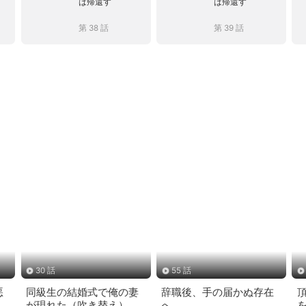
は帰還す
は帰還す
第 38 話
第 39 話
30 話
55 話
悪
同級生の結婚式で俺の妻
辞職後、手の届かぬ存在
が現れた（吹き替え）
へ