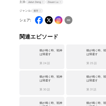
主演:
Jialun Deng
Zixuan Lu
ジャンル:
都市
シェア
:
関連エピソード
鶴が鳴く時、戦神
鶴が鳴く時、
は帰還す
は帰還す
第 24 話
第 25 話
鶴が鳴く時、戦神
鶴が鳴く時、
は帰還す
は帰還す
第 30 話
第 31 話
鶴が鳴く時、戦神
鶴が鳴く時、