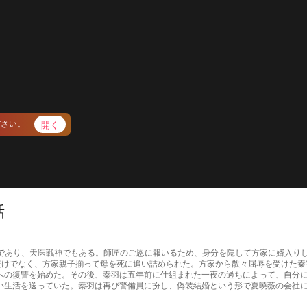
開く
ださい。
話
牙の首領であり、天医戦神でもある。師匠のご恩に報いるため、身分を隠して方家に婿
ただけでなく、方家親子揃って母を死に追い詰められた。方家から散々屈辱を受けた
への復讐を始めた。その後、秦羽は五年前に仕組まれた一夜の過ちによって、自分に
い生活を送っていた。秦羽は再び警備員に扮し、偽装結婚という形で夏暁薇の会社