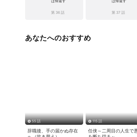
は帰還す
は帰還す
第 36 話
第 37 話
あなたへのおすすめ
55 話
115 話
辞職後、手の届かぬ存在
任侠～二周目の人生で
へ（吹き替え）
を断ち切る～