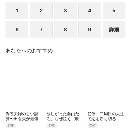
は強硬に離婚を宣言し、方家への復讐を始めた。その
後、秦羽は五年前に仕組まれた一夜の過ちによって、
1
2
3
4
5
自分に娘がいたことを知った。娘の母夏暁薇(シャ・
ショウウイ)は未婚のまま妊娠したことで家族に見捨
6
7
8
9
詳細
てられ、一人で娘を育てながら苦しい生活を送ってい
た。秦羽は再び警備員に扮し、偽装結婚という形で夏
暁薇の会社に入り込んだ。その後、妻と娘を守る償い
の日々が始まった――
あなたへのおすすめ
偽装夫婦の甘い誤
欲しがった自由だ
任侠～二周目の人生
算〜田舎夫が最強す
ろ、なぜ泣く（吹き
で悪を断ち切る～
ぎた〜（吹き替え）
替え）
都市
都市
都市