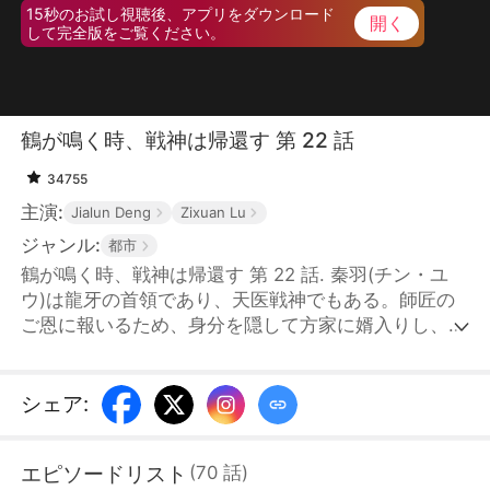
15秒のお試し視聴後、アプリをダウンロード
開く
して完全版をご覧ください。
鶴が鳴く時、戦神は帰還す 第 22 話
34755
主演:
Jialun Deng
Zixuan Lu
ジャンル:
都市
鶴が鳴く時、戦神は帰還す 第 22 話. 秦羽(チン・ユ
ウ)は龍牙の首領であり、天医戦神でもある。師匠の
ご恩に報いるため、身分を隠して方家に婿入りし、警
備員として十年間、貧困にあえぐ方家を地方一の豪族
へと導いた。十年の間に、妻の方媛媛(ファン・ユエ
ンユエン)に浮気されただけでなく、方家親子揃って
シェア
:
母を死に追い詰められた。方家から散々屈辱を受けた
秦羽は、十年の約束が満ちた日、方家の祝賀会で自ら
エピソードリスト
(
70
話
)
の正体を明かした。龍牙の戦士たちがひれ伏す中、彼