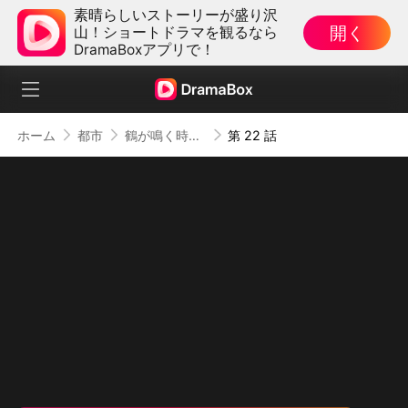
素晴らしいストーリーが盛り沢
開く
山！ショートドラマを観るなら
DramaBoxアプリで！
ホーム
都市
鶴が鳴く時、戦神は帰還す
第 22 話