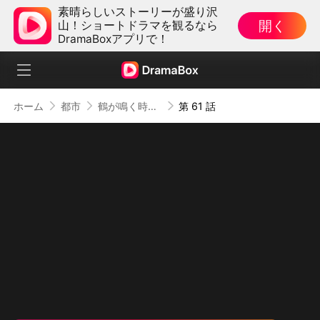
素晴らしいストーリーが盛り沢
開く
山！ショートドラマを観るなら
DramaBoxアプリで！
ホーム
都市
鶴が鳴く時、戦神は帰還す
第 61 話