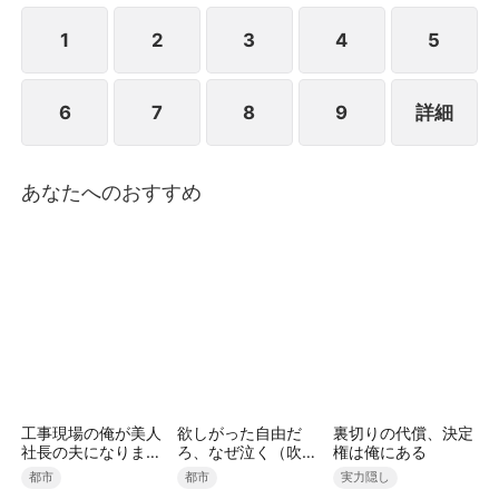
は強硬に離婚を宣言し、方家への復讐を始めた。その
後、秦羽は五年前に仕組まれた一夜の過ちによって、
1
2
3
4
5
自分に娘がいたことを知った。娘の母夏暁薇(シャ・
ショウウイ)は未婚のまま妊娠したことで家族に見捨
6
7
8
9
詳細
てられ、一人で娘を育てながら苦しい生活を送ってい
た。秦羽は再び警備員に扮し、偽装結婚という形で夏
暁薇の会社に入り込んだ。その後、妻と娘を守る償い
の日々が始まった――
あなたへのおすすめ
工事現場の俺が美人
欲しがった自由だ
裏切りの代償、決定
社長の夫になりまし
ろ、なぜ泣く（吹き
権は俺にある
た
替え）
都市
都市
実力隠し