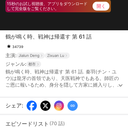
15秒のお試し視聴後、アプリをダウンロード
開く
して完全版をご覧ください。
鶴が鳴く時、戦神は帰還す 第 61 話
34739
主演:
Jialun Deng
Zixuan Lu
ジャンル:
都市
鶴が鳴く時、戦神は帰還す 第 61 話. 秦羽(チン・ユ
ウ)は龍牙の首領であり、天医戦神でもある。師匠の
ご恩に報いるため、身分を隠して方家に婿入りし、警
備員として十年間、貧困にあえぐ方家を地方一の豪族
へと導いた。十年の間に、妻の方媛媛(ファン・ユエ
ンユエン)に浮気されただけでなく、方家親子揃って
シェア
:
母を死に追い詰められた。方家から散々屈辱を受けた
秦羽は、十年の約束が満ちた日、方家の祝賀会で自ら
エピソードリスト
(
70
話
)
の正体を明かした。龍牙の戦士たちがひれ伏す中、彼